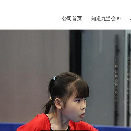
公司首页
知道九游会J9