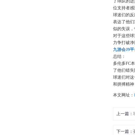
了球队的进
位支持者感
球迷们的反
表达了他们
似的失误，
对于这些球
力争打破净
九游会J9平
总结：
多伦多FC
了他们错失
球迷们对这
和拼搏精神
本文网址：
上一篇：
下一篇：