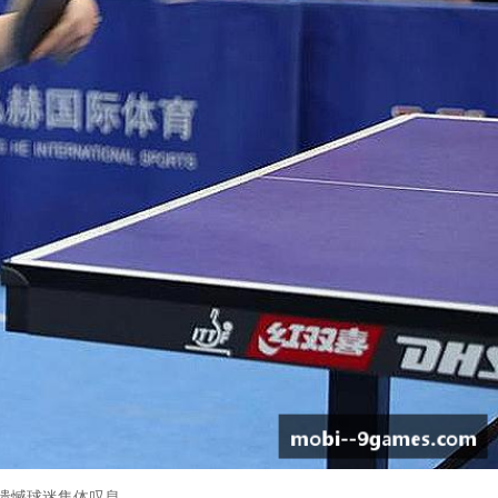
遗憾球迷集体叹息