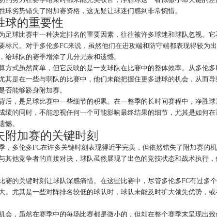
胜球劣势错失了附加赛资格，这无疑让球迷们感到非常惋惜。
胜球的重要性
为足球比赛中一种决定排名的重要因素，往往被许多球迷和球队忽视。它
要标尺。对于多伦多FC来说，虽然他们在进攻端和防守端都表现得较为
，给球队的赛季增添了几分无奈和遗憾。
算方式虽然简单，但它反映的是一支球队在比赛中的整体效率。从多伦多
尤其是在一些与弱队的比赛中，他们未能把握住更多进球的机会，从而导
是否能够跻身附加赛。
背后，是足球比赛中一些细节的积累。在一整季的长时间赛程中，净胜球
成绩的同时，不能忽视任何一个可能影响最终结果的细节，尤其是如何在
遗憾。
失附加赛的关键时刻
季，多伦多FC在许多关键时刻表现得近乎完美，但依然错失了附加赛的
与其他竞争者的直接对决，球队虽然展现了出色的竞技状态和战术执行，
比赛的关键时刻让球队深感痛惜。在这些比赛中，尽管多伦多FC有过多
大。尤其是一些对阵排名较低的球队时，球队未能及时扩大领先优势，或
机会，虽然在赛季中的每场比赛都是微小的，但却在整个赛季末呈现出致