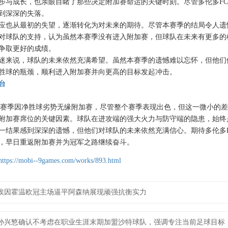
步与成长，也亲眼目睹了那些决定附加赛命运的关键时刻。尽管多伦多F
到深深的失落。
应也从最初的失望，逐渐转化为对未来的期待。尽管本赛季的结局令人遗
对球队的支持，认为虽然本赛季没有进入附加赛，但球队在未来有更多的
争取更好的成绩。
迷来说，球队的未来依然充满希望。虽然本赛季的遗憾难以忘怀，但他们
胜球的瓶颈，顺利进入附加赛并向更高的目标发起冲击。
台
本赛季因净胜球劣势无缘附加赛，尽管整个赛季表现出色，但这一微小的
附加赛席位的关键因素。球队在进攻端的强大火力与防守端的隐患，始终
一结果感到深深的遗憾，但他们对球队的未来依然充满信心。期待多伦多
，早日重返附加赛并为冠军之路继续奋斗。
https://mobi--9games.com/works/893.html
埃因霍温欧冠主场逼平阿森纳展现顽强抗衡实力
孙兴慜确认不考虑在职业生涯末期加盟沙特球队，强调专注当前足球目标