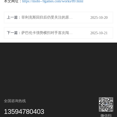
本文网址：
https://mobi--9games.com/works/89.html
上一篇：
菲利克斯回归后仍受关注的原因分析及其对球队的影响
2025-10-20
下一篇：
萨巴伦卡强势横扫对手首次闯入迈阿密网球公开赛决赛
2025-10-21
全国咨询热线
13594780403
微信扫