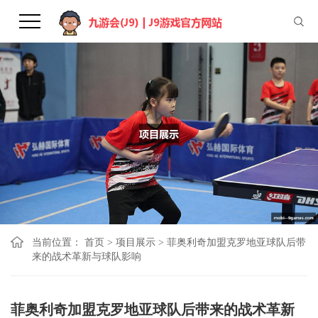
当前位置：
首页
>
项目展示
>
菲奥利奇加盟克罗地亚球队后带
来的战术革新与球队影响
菲奥利奇加盟克罗地亚球队后带来的战术革新