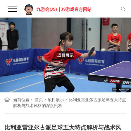
当前位置：
首页
>
项目展示
>
比利亚雷亚尔古派足球五大特点
解析与战术风格的深度剖析
比利亚雷亚尔古派足球五大特点解析与战术风