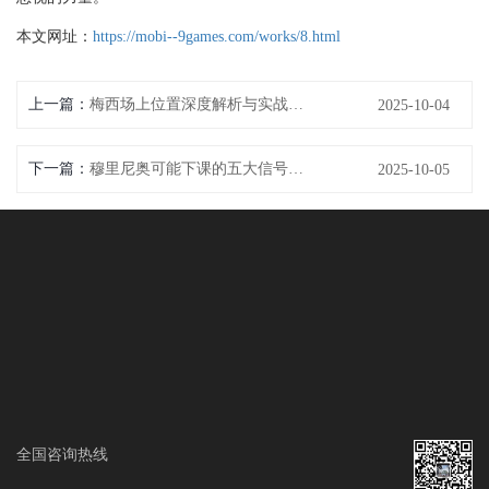
本文网址：
https://mobi--9games.com/works/8.html
上一篇：
梅西场上位置深度解析与实战技巧全面剖析
2025-10-04
下一篇：
穆里尼奥可能下课的五大信号分析与解读
2025-10-05
全国咨询热线