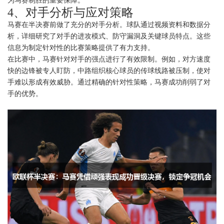
为马赛制胜的重要保障。
4、对手分析与应对策略
马赛在半决赛前做了充分的对手分析。球队通过视频资料和数据分
析，详细研究了对手的进攻模式、防守漏洞及关键球员特点。这些
信息为制定针对性的比赛策略提供了有力支持。
在比赛中，马赛针对对手的强点进行了有效限制。例如，对方速度
快的边锋被专人盯防，中路组织核心球员的传球线路被压制，使对
手难以形成有效威胁。通过精确的针对性策略，马赛成功削弱了对
手的优势。