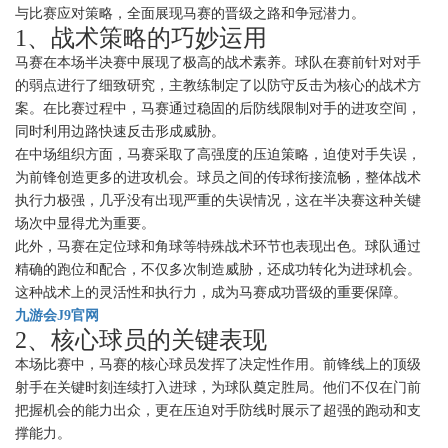
与比赛应对策略，全面展现马赛的晋级之路和争冠潜力。
1、战术策略的巧妙运用
马赛在本场半决赛中展现了极高的战术素养。球队在赛前针对对手
的弱点进行了细致研究，主教练制定了以防守反击为核心的战术方
案。在比赛过程中，马赛通过稳固的后防线限制对手的进攻空间，
同时利用边路快速反击形成威胁。
在中场组织方面，马赛采取了高强度的压迫策略，迫使对手失误，
为前锋创造更多的进攻机会。球员之间的传球衔接流畅，整体战术
执行力极强，几乎没有出现严重的失误情况，这在半决赛这种关键
场次中显得尤为重要。
此外，马赛在定位球和角球等特殊战术环节也表现出色。球队通过
精确的跑位和配合，不仅多次制造威胁，还成功转化为进球机会。
这种战术上的灵活性和执行力，成为马赛成功晋级的重要保障。
九游会J9官网
2、核心球员的关键表现
本场比赛中，马赛的核心球员发挥了决定性作用。前锋线上的顶级
射手在关键时刻连续打入进球，为球队奠定胜局。他们不仅在门前
把握机会的能力出众，更在压迫对手防线时展示了超强的跑动和支
撑能力。