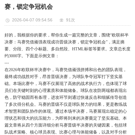
赛，锁定争冠机会
2026-04-07 09:54:56
91次
好的，我根据你的要求，帮你生成一篇完整的文章，围绕“欧联杯半
决赛：马赛凭借顽强表现成功晋级决赛，锁定争冠机会”，满足摘
要、分段、四个小标题、多自然段、HTML标签等要求。文章总长度
约3000字。下面是示例文章：
---
在2026年欧联杯半决赛中，马赛凭借顽强拼搏和出色的团队表现，
最终成功战胜对手，昂首晋级决赛，为球队争夺冠军打下坚实基
础。本场比赛中，马赛不仅展现了高效的战术执行力，也体现了球
员们在关键时刻的心理素质和体能储备。球队在攻防两端都表现出
色，防守稳固而有条理，进攻环节则通过快速反击和细腻传导创造
了多次得分机会。马赛的晋级不仅是球队努力的结果，更是教练战
术智慧和团队协作的体现。通过本场半决赛，马赛展现出稳定的心
理状态和强大的抗压能力，为即将到来的决赛奠定了坚实基础。本
篇文章将从四个方面详细分析马赛晋级半决赛的关键因素，包括球
队战术策略、核心球员表现、比赛心理与体能储备，以及对手分析