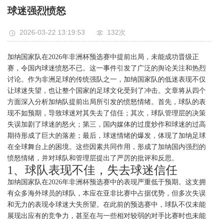
球迷强烈愤怒
2026-03-22 13:19:53
132次
加纳国家队在2026年非洲杯预选赛中提前出局，未能成功晋级正
赛，令国内球迷愤怒不已。这一事件引发了广泛的舆论关注和热烈
讨论。作为非洲足球的传统强队之一，加纳国家队的低迷表现不仅
让球迷失望，也让整个国家的足球文化受到了冲击。文章将从四个
方面深入分析加纳队提前出局所引发的愤怒情绪。首先，球队的表
现不如预期，导致球迷对其失去了信任；其次，球队管理层的决策
失误加剧了球迷的怒火；第三，国内媒体的过度炒作和球迷的过高
期待形成了巨大的落差；最后，球迷情绪的爆发，体现了加纳足球
在全球舞台上的困境。这些因素共同作用，形成了加纳国内强烈的
愤怒情绪，并对球队和管理层提出了严厉的批评和反思。
1、球队表现不佳，失去球迷信任
加纳国家队在2026年非洲杯预选赛中的表现严重低于预期。这支拥
有众多海外球员的球队，本应在亚非比赛中占据优势，但多次失误
和无力的表现令球迷大失所望。在此前的预选赛中，球队不仅未能
展现出应有的竞争力，甚至在与一些相对较弱的对手比赛时也未能