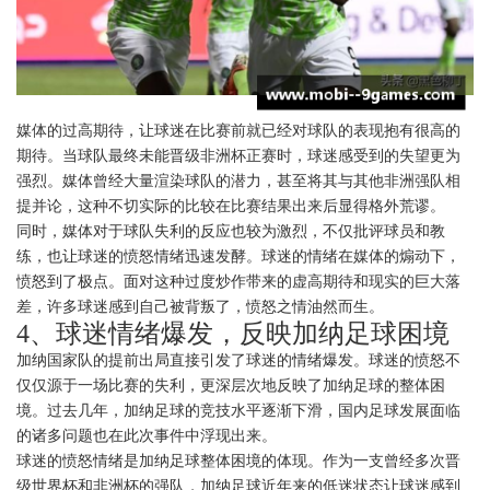
媒体的过高期待，让球迷在比赛前就已经对球队的表现抱有很高的
期待。当球队最终未能晋级非洲杯正赛时，球迷感受到的失望更为
强烈。媒体曾经大量渲染球队的潜力，甚至将其与其他非洲强队相
提并论，这种不切实际的比较在比赛结果出来后显得格外荒谬。
同时，媒体对于球队失利的反应也较为激烈，不仅批评球员和教
练，也让球迷的愤怒情绪迅速发酵。球迷的情绪在媒体的煽动下，
愤怒到了极点。面对这种过度炒作带来的虚高期待和现实的巨大落
差，许多球迷感到自己被背叛了，愤怒之情油然而生。
4、球迷情绪爆发，反映加纳足球困境
加纳国家队的提前出局直接引发了球迷的情绪爆发。球迷的愤怒不
仅仅源于一场比赛的失利，更深层次地反映了加纳足球的整体困
境。过去几年，加纳足球的竞技水平逐渐下滑，国内足球发展面临
的诸多问题也在此次事件中浮现出来。
球迷的愤怒情绪是加纳足球整体困境的体现。作为一支曾经多次晋
级世界杯和非洲杯的强队，加纳足球近年来的低迷状态让球迷感到