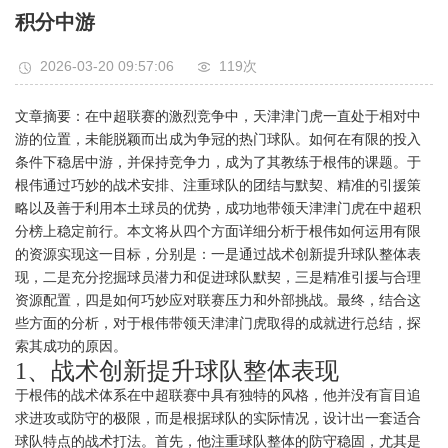
积分中游
2026-03-20 09:57:06
119次
文章摘要：在中超联赛的激烈竞争中，天津津门虎一直处于相对中
游的位置，未能脱颖而出成为争冠的热门球队。如何在有限的投入
条件下稳居中游，并保持竞争力，成为了其教练于根伟的课题。于
根伟通过巧妙的战术安排、注重球队的团结与默契、精准的引援策
略以及善于利用本土球员的优势，成功地带领天津津门虎在中超积
分榜上稳定前行。本文将从四个方面详细分析于根伟如何运用有限
的资源实现这一目标，分别是：一是通过战术创新提升球队整体表
现，二是充分挖掘球员潜力和促进球队默契，三是精准引援与合理
资源配置，四是如何巧妙应对联赛压力和外部挑战。最终，结合这
些方面的分析，对于根伟带领天津津门虎取得的成就进行总结，探
索其成功的原因。
1、战术创新提升球队整体表现
于根伟的战术体系在中超联赛中具有独特的风格，他并没有盲目追
求进攻或防守的极限，而是根据球队的实际情况，设计出一套适合
球队特点的战术打法。首先，他注重球队整体的防守稳固，尤其是