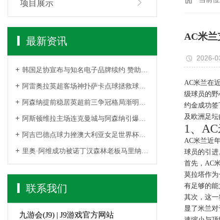
项目展示
AC米
最新资讯
2026-0
韩国足协宣布与知名电子品牌续约 赞助资金用于青少年梯队建设
AC米兰在
阿雷奥拉英超客场神扑萨卡点球拯救球队一战封神门神之夜震撼全场
级球员的野
阿森纳提前稳居英超前三争冠格局渐明年轻阵容展现强大竞争力
约金成功签
及欧洲足坛
阿斯顿维拉主场连克曼城与阿森纳引爆英超争冠新悬念
1、A
阿吉巴德点球力挫澳大利亚女足世界杯小组赛爆冷胜出
AC米兰近
里奥·阿维成功被诺丁汉森林老板马里纳基斯收购完成
球员的引进
首先，AC
莫拉塔作为
有足够的能
联系我们
其次，这一
显了米兰对
九游会(J9) | J9游戏官方网站
速缩小与顶