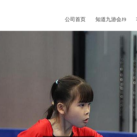
公司首页
知道九游会J9