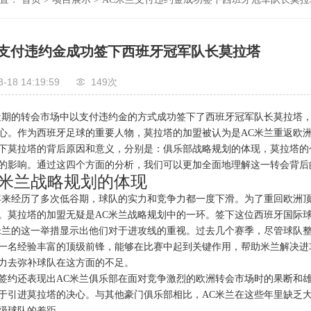
兰支付违约金成功签下西班牙冠军队长莫拉塔
3-18 14:19:59
149次
近期的转会市场中以支付违约金的方式成功签下了西班牙冠军队长莫拉塔
心。作为西班牙足球的重要人物，莫拉塔的加盟被认为是AC米兰重返欧
下莫拉塔的背后原因和意义，分别是：俱乐部战略规划的体现，莫拉塔的
的影响。通过这四个方面的分析，我们可以更加全面地理解这一转会背后
C米兰战略规划的体现
年来经历了多次低谷期，球队的实力和竞争力都一度下滑。为了重回欧洲
。莫拉塔的加盟无疑是AC米兰战略规划中的一环。签下这位西班牙国际
米兰的这一举措显示出他们对于进攻线的重视。过去几个赛季，尽管球队
一名经验丰富的顶级前锋，能够在比赛中起到关键作用，帮助米兰解决进
力去弥补球队在这方面的不足。
签约还表现出AC米兰俱乐部在面对竞争激烈的欧洲转会市场时的果断和
于引进莫拉塔的决心。与其他豪门俱乐部相比，AC米兰在这些年里缺乏
级球队的差距。