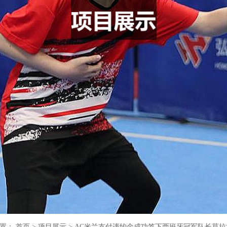
位置：
首页
>
项目展示
>
AC米兰支付违约金成功签下西班牙冠军队长莫拉