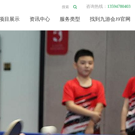
咨询热线：
13594780403
项目展示
资讯中心
服务类型
找到九游会J9官网