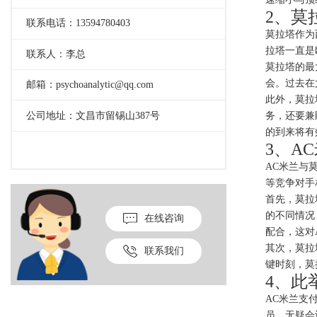
2、莫
联系电话：13594780403
莫拉塔作为
拉塔一直是
联系人：李总
莫拉塔的最
会。过去在
邮箱：psychoanalytic@qq.com
此外，莫拉
公司地址：文昌市留锡山387号
务，还要兼
的到来将有
3、A
AC米兰与
等竞争对手
首先，莫拉
的不同情况
在线咨询
配合，这对
其次，莫拉
联系我们
键时刻，莫
4、此
AC米兰支
员，无疑会