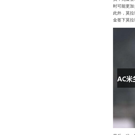
时可能更加
此外，莫拉
金签下莫拉