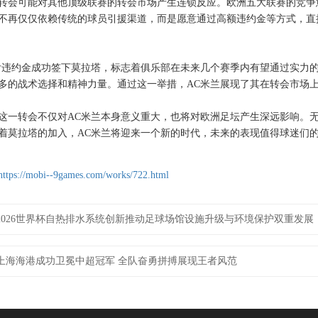
转会可能对其他顶级联赛的转会市场产生连锁反应。欧洲五大联赛的竞争
不再仅仅依赖传统的球员引援渠道，而是愿意通过高额违约金等方式，直
付违约金成功签下莫拉塔，标志着俱乐部在未来几个赛季内有望通过实力
多的战术选择和精神力量。通过这一举措，AC米兰展现了其在转会市场
这一转会不仅对AC米兰本身意义重大，也将对欧洲足坛产生深远影响。
着莫拉塔的加入，AC米兰将迎来一个新的时代，未来的表现值得球迷们
https://mobi--9games.com/works/722.html
2026世界杯自热排水系统创新推动足球场馆设施升级与环境保护双重发展
上海海港成功卫冕中超冠军 全队奋勇拼搏展现王者风范