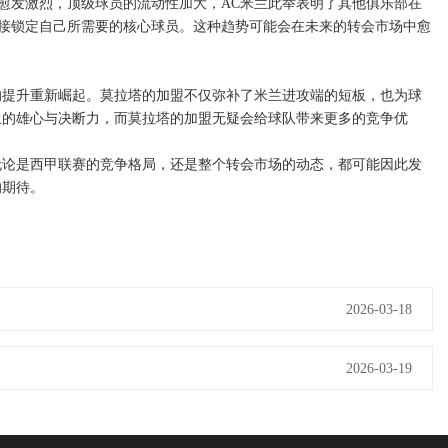
愈发激烈，顶级球员的流动性加大，AC米兰此举表明了其他俱乐部在
接锁定自己所需要的核心球员。这种趋势可能会在未来的转会市场中愈
的提升重新崛起。莫拉塔的加盟不仅弥补了米兰进攻端的短板，也为球
上的雄心与决断力，而莫拉塔的加盟无疑会给球队带来更多的竞争优
无论是西甲联赛的竞争格局，还是整个转会市场的动态，都可能因此发
的期待。
2026-03-18
2026-03-19