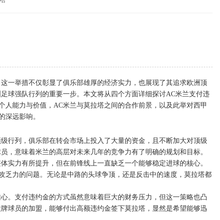
，这一举措不仅彰显了俱乐部雄厚的经济实力，也展现了其追求欧洲顶
洲足球强队行列的重要一步。本文将从四个方面详细探讨AC米兰支付违
个人能力与价值，AC米兰与莫拉塔之间的合作前景，以及此举对西甲
的深远影响。
顶级行列，俱乐部在转会市场上投入了大量的资金，且不断加大对顶级
球员，意味着米兰的高层对未来几年的竞争力有了明确的规划和目标。
整体实力有所提升，但在前锋线上一直缺乏一个能够稳定进球的核心。
攻乏力的问题。无论是中路的头球争顶，还是反击中的速度，莫拉塔都
雄心。支付违约金的方式虽然意味着巨大的财务压力，但这一策略也凸
大牌球员的加盟，能够付出高额违约金签下莫拉塔，显然是希望能够迅