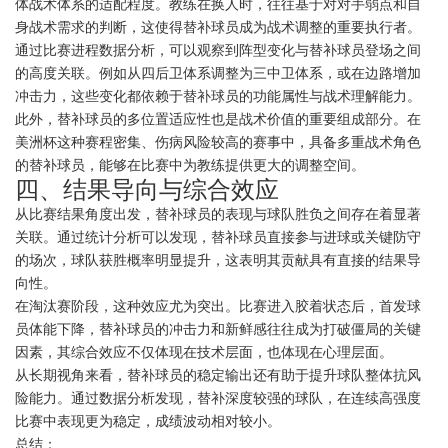
体战术体系的适配程度。教练在换人时，往往基于对对手弱点和自
身战术需求的判断，这使得替补球员成为战术调整的重要执行者。
通过比赛进程数据分析，可以观察到阵型变化与替补球员登场之间
的高度关联。例如从四后卫体系调整为三中卫体系，或在边路增加
冲击力，这些变化都依赖于替补球员的功能属性与战术理解能力。
此外，替补球员的多位置适应性也是战术价值的重要组成部分。在
美洲杯这种赛程密集、伤病风险较高的赛事中，具备多重战术角色
的替补球员，能够在比赛中为教练提供更大的调整空间。
四、结果导向与综合效应
从比赛结果角度出发，替补球员的表现与球队胜负之间存在着显著
关联。通过统计分析可以发现，替补球员直接参与进球或关键防守
的场次，球队获胜概率明显提升，这表明其贡献具有直接的结果导
向性。
在淘汰赛阶段，这种效应尤为突出。比赛进入胶着状态后，首发球
员体能下降，替补球员的冲击力和新鲜感往往成为打破僵局的关键
因素，其综合效应不仅体现在技术层面，也体现在心理层面。
从长期视角来看，替补球员的稳定输出还有助于提升球队整体抗风
险能力。通过数据分析发现，替补深度较强的球队，在连续高强度
比赛中表现更为稳定，成绩波动相对较小。
总结：