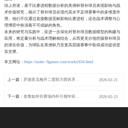
综上所述，基于比赛进程数据分析的美洲杯替补球员表现影响与战
术价值研究，揭示了替补球员在现代高水平足球赛事中的多维度作
用。他们不仅通过直接数据贡献影响比赛进程，还在战术调整与心
理博弈中扮演着不可或缺的角色。
未来的研究与实践中，应进一步深化对替补球员数据模型的构建与
应用，将定量分析与战术理解相结合，从而更充分地挖掘替补球员
的潜在价值，为球队在美洲杯乃至更高层级赛事中取得成功提供坚
实支撑。
本文网址：
https://mobi--9games.com/works/634.html
上一篇：
罗德里戈梅开二度助力西班牙国王杯决赛成就传奇荣耀
2026-02-21
下一篇：
老詹如何在赛场内外引领年轻球员成长与进步
2026-02-23