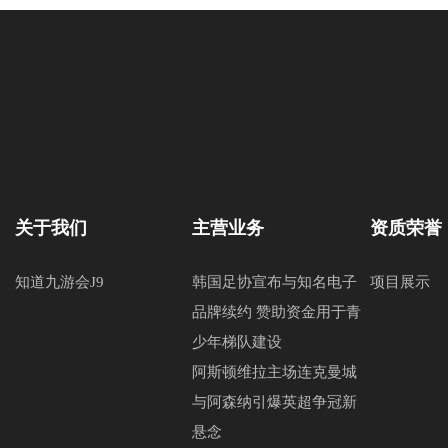
关于我们
主营业务
资质荣誉
知道九游会J9
韩国足协宣布与知名电子
项目展示
品牌续约 赞助资金用于青
少年梯队建设
阿斯顿维拉主场连克曼城
与阿森纳引爆英超争冠新
悬念