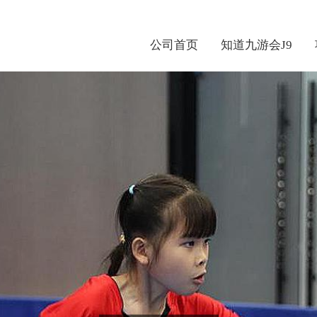
公司首页
知道九游会J9