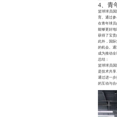
4、青
篮球球员国
育。通过参
在青年球员
能够更好地
获得了宝贵
此外，国际
的机会。通
成为推动全
总结：
篮球球员国
是技术共享
通过进一步
的互动与合