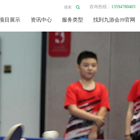
咨询热线：
13594780403
项目展示
资讯中心
服务类型
找到九游会J9官网