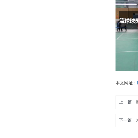
本文网址：
上一篇：
下一篇：