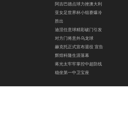
阿吉巴德点球力挫澳大利
亚女足世界杯小组赛爆冷
胜出
迪涅任意球精彩破门引发
对方门将意外乌龙球
赫克托正式宣布退役 宣告
辉煌科隆生涯落幕
蒋光太牢牢掌控中超防线
稳坐第一中卫宝座