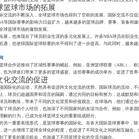
球篮球市场的拓展
际交流的不断深入，全球篮球市场也得到了空前的发展。国际交流不仅促
BA等国际赛事的影响力日益扩大，越来越多的篮球品牌、赛事、装备和
全球篮球市场的蓬勃发展。
拓展，也体现在了球员职业生涯的多元化发展上。许多NBA球员在职业
机遇，也使得国际篮球联赛的水平得到了进一步提高。与此同时，越来越
网
篮球合作还推动了区域性赛事的崛起。例如，亚洲篮球联赛（ABL）、欧洲篮
，也为球迷们带来了更多的篮球盛宴。这些赛事的成功举办，促进了世界
文化交流的促进
项国际化的运动，天然具有促进跨文化交流的优势。国际球员的流动，不
上，球员们超越国界和语言的隔阂，通过共同的目标和努力，达成默契和
球员和教练，带来了不同的文化背景和价值观念。在球场内，他们通过合
富了球员的个人经历，也加深了不同国家间的友谊与合作。例如，许多国
理解的行为，已成为全球篮球文化的重要组成部分。
的另一重要表现形式，是篮球赛事的国际化。在各大国际篮球赛事中，除
，进一步增强了篮球全球化的程度，也促进了不同文化之间的相互融合。
到了更多的展示机会，也加速了不同篮球文化的交流与融合。