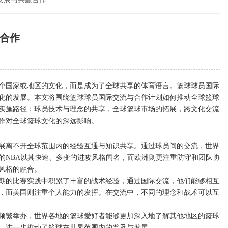
合作
个国家或地区的文化，而是成为了全球共享的体育语言。篮球球员国际
化的发展。本文将围绕篮球球员国际交流与合作计划如何推动全球篮球
实施路径：球员技术与理念的共享，全球篮球市场的拓展，跨文化交流
作对全球篮球文化的深远影响。
展离不开全球范围内的经验互通与知识共享。通过球员间的交流，世界
的NBA以其快速、多变的进攻风格闻名，而欧洲则更注重防守和团队协
风格的融合。
期的比赛实践中积累了丰富的战术经验，通过国际交流，他们能够相互
，而美国则注重个人能力的发挥。在交流中，不同的理念和战术可以互
频繁举办，世界各地的篮球爱好者能够更加深入地了解其他地区的篮球
，进一步推动了篮球在世界范围内的普及与发展。