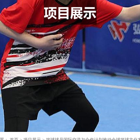
位置：
首页
>
项目展示
>
篮球球员国际交流与合作计划推动全球篮球文化