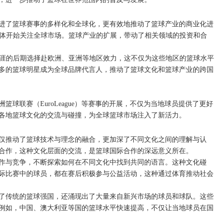
进了篮球赛事的多样化和全球化，更有效地推动了篮球产业的商业化进
媒体开始关注全球市场。篮球产业的扩展，带动了相关领域的投资和合
生涯的后期选择赴欧洲、亚洲等地区效力，这不仅为这些地区的篮球水平
多的篮球明星成为全球品牌代言人，推动了篮球文化和篮球产业的跨国
球联赛（EuroLeague）等赛事的开展，不仅为当地球员提供了更好
各地篮球文化的交流与碰撞，为全球篮球市场注入了新活力。
仅推动了篮球技术与理念的融合，更加深了不同文化之间的理解与认
合作，这种文化层面的交流，是篮球国际合作的深远意义所在。
作与竞争，不断探索如何在不同文化中找到共同的语言。这种文化碰
际比赛中的球员，都在赛后积极参与公益活动，这种通过体育推动社会
了传统的篮球强国，还涌现出了大量来自新兴市场的球员和球队。这些
例如，中国、澳大利亚等国的篮球水平快速提高，不仅让当地球员在国