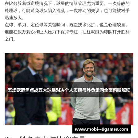
在比分胶着或逆境情况下，球星的情绪管理尤为重要。一次冷静的
处理球，可能避免球队陷入混乱；一次冲动的失误，也可能被对手
迅速放大。
点球、单刀、定位球等关键瞬间，既是技术比拼，也是心理较量。
谁能在数万观众和巨大压力下保持专注，往往就能为球队打开胜利
之门。