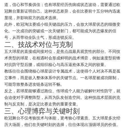
道，信心和节奏俱佳；也有球星经历伤病或状态波动，需要通过欧
冠舞台重新证明自己。这种状态差异，会在比赛前十五分钟内迅速
显现，并影响双方的战术选择。
此外，欧冠淘汰赛或小组关键战的压力，会放大球星状态的细微变
化。一次成功的突破或一次关键射门，都可能成为状态爆发的信
号，从而带动全队士气，形成连锁反应。
二、技战术对位与克制
五大球星的直接或间接对位，是焦点战最具观赏性的部分。不同技
术类型的球星，在相遇时会形成鲜明的战术博弈，例如速度型前锋
对抗防守型后腰，或组织核心与高压逼抢体系之间的较量。
教练往往会围绕核心球星设计专属战术，这使得个人对决不再是孤
立事件，而是嵌入整体体系中的关键节点。一名球星被成功限制，
可能导致整条进攻链条运转不畅。
反之，若球星能够通过跑位、传球或个人能力破解针对性防守，就
会迫使对手调整阵型，从而为队友创造空间。这种技战术层面的克
制与反克制，是决定比赛走势的重要变量。
三、心理博弈与关键时刻
欧冠舞台不仅考验技术与体能，更考验心理素质。五大球星多次经
历大场面，他们在关键时刻的选择，往往体现出顶级球员的价值。