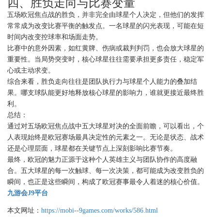
四、胜负走向与比赛变量
五场欧冠焦点战的胜负，并非完全由球星个人决定，但他们的发挥
常常成为改变比赛平衡的触发点。一名球星的闪光表现，可能在短
时间内改变控球率和场面走势。
比赛中的意外因素，如红黄牌、伤病或裁判判罚，也会放大球星的
重要性。当局势突变时，核心球星往往需要承担更多责任，稳定军
心或主动求变。
综合来看，胜负走向往往是团队执行力与球星个人能力的叠加结
果。哪支球队能更好地释放核心球星的影响力，谁就更接近最终胜
利。
总结：
通过对五场欧冠焦点战中五大球星对决的全面前瞻，可以看出，个
人表现始终是欧冠赛场最具决定性的元素之一。无论是状态、战术
还是心理层面，球星都在关键节点上深刻影响比赛节奏。
最终，欧冠的魅力正源于这种个人英雄主义与团队协作的高度融
合。五大球星的每一次触球、每一次决策，都可能成为改变胜负的
瞬间，也正是这些瞬间，构成了欧冠赛事最令人着迷的核心价值。
九游会J9平台
本文网址：
https://mobi--9games.com/works/586.html