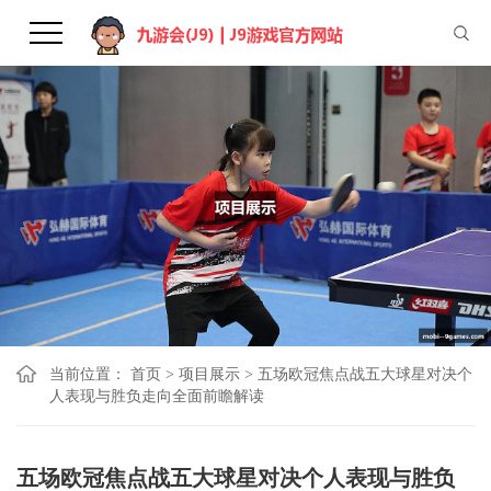
当前位置：
首页
>
项目展示
>
五场欧冠焦点战五大球星对决个
人表现与胜负走向全面前瞻解读
五场欧冠焦点战五大球星对决个人表现与胜负