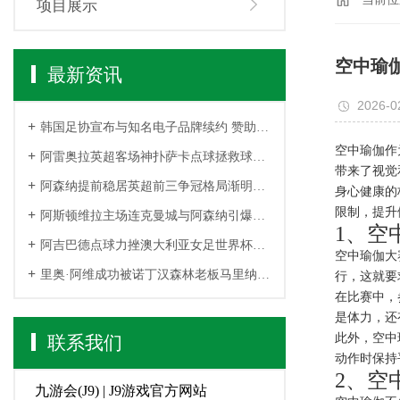
项目展示
空中瑜
最新资讯
2026-0
韩国足协宣布与知名电子品牌续约 赞助资金用于青少年梯队建设
空中瑜伽作
阿雷奥拉英超客场神扑萨卡点球拯救球队一战封神门神之夜震撼全场
带来了视觉
阿森纳提前稳居英超前三争冠格局渐明年轻阵容展现强大竞争力
身心健康的
限制，提升
阿斯顿维拉主场连克曼城与阿森纳引爆英超争冠新悬念
1、空
阿吉巴德点球力挫澳大利亚女足世界杯小组赛爆冷胜出
空中瑜伽大
里奥·阿维成功被诺丁汉森林老板马里纳基斯收购完成
行，这就要
在比赛中，
是体力，还
此外，空中
联系我们
动作时保持
2、空
九游会(J9) | J9游戏官方网站