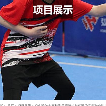
位置：
首页
>
项目展示
>
空中瑜伽大赛精彩呈现挑战与优雅的完美融合助