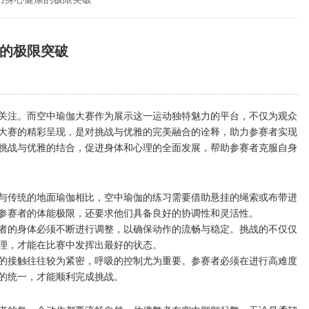
的极限突破
关注。而空中瑜伽大赛作为展示这一运动独特魅力的平台，不仅为观众
大赛的精彩呈现，是对挑战与优雅的完美融合的诠释，助力参赛者实现
挑战与优雅的结合，促进身体和心理的全面发展，帮助参赛者克服自身
与传统的地面瑜伽相比，空中瑜伽的练习需要借助悬挂的绳索或布带进
参赛者的体能极限，还要求他们具备良好的协调性和灵活性。
者的身体必须不断进行调整，以确保动作的流畅与稳定。挑战的不仅仅
理，才能在比赛中发挥出最好的状态。
的接触往往较为紧密，呼吸的控制尤为重要。参赛者必须在进行高难度
的统一，才能顺利完成挑战。