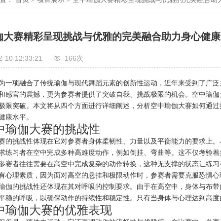
伽大赛精彩呈现挑战与优雅的完美融合助力身心健康
2-10 12:33:21
166次
为一项融合了传统瑜伽与现代舞蹈元素的创新性运动，近年来受到了广泛
和感官的震撼，更为参赛者提供了突破自我、挑战极限的机会。空中瑜伽
极限突破。本文将从四个方面进行详细阐述，分析空中瑜伽大赛如何通过
健康水平。
中瑜伽大赛的挑战性
赛的挑战性体现在它对参赛者身体柔韧性、力量以及平衡能力的要求上。
求练习者在空中完成多种高难度动作，例如倒挂、弯曲等。这不仅考验着
参赛者往往需要在高空中完成复杂的动作转换，这种无支撑的状态让练习
有心理素质，因为面对高空的悬挂和极限动作时，参赛者需要克服恐惧心
瑜伽的挑战性还体现在其对呼吸的控制要求。由于在高空中，身体与布带
平稳的呼吸，以确保动作的持续性和稳定性。只有当身体与心理达到高度
中瑜伽大赛的优雅表现