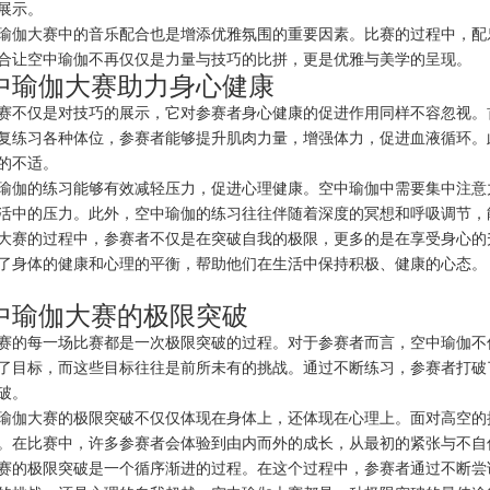
展示。
瑜伽大赛中的音乐配合也是增添优雅氛围的重要因素。比赛的过程中，配
合让空中瑜伽不再仅仅是力量与技巧的比拼，更是优雅与美学的呈现。
中瑜伽大赛助力身心健康
赛不仅是对技巧的展示，它对参赛者身心健康的促进作用同样不容忽视。
复练习各种体位，参赛者能够提升肌肉力量，增强体力，促进血液循环。
的不适。
瑜伽的练习能够有效减轻压力，促进心理健康。空中瑜伽中需要集中注意
活中的压力。此外，空中瑜伽的练习往往伴随着深度的冥想和呼吸调节，
大赛的过程中，参赛者不仅是在突破自我的极限，更多的是在享受身心的
了身体的健康和心理的平衡，帮助他们在生活中保持积极、健康的心态。
中瑜伽大赛的极限突破
赛的每一场比赛都是一次极限突破的过程。对于参赛者而言，空中瑜伽不
了目标，而这些目标往往是前所未有的挑战。通过不断练习，参赛者打破
破。
瑜伽大赛的极限突破不仅仅体现在身体上，还体现在心理上。面对高空的
。在比赛中，许多参赛者会体验到由内而外的成长，从最初的紧张与不自
赛的极限突破是一个循序渐进的过程。在这个过程中，参赛者通过不断尝