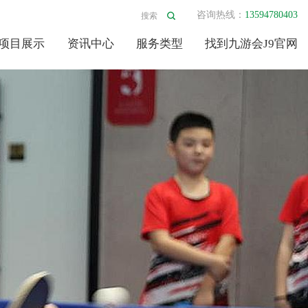
咨询热线：
13594780403
项目展示
资讯中心
服务类型
找到九游会J9官网