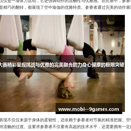
仅仅是一项体力运动，它还强调动作的流畅性与优雅感。在比赛中，参赛
是精巧的翻转，都展现了空中瑜伽的优雅特质。参赛者通过完美的动作展
表现不仅仅来源于身体的柔韧性，还依赖于参赛者对节奏的精准把握。空
持流畅的过渡。这要求参赛者不仅要有高超的技术水平，还需要拥有一定