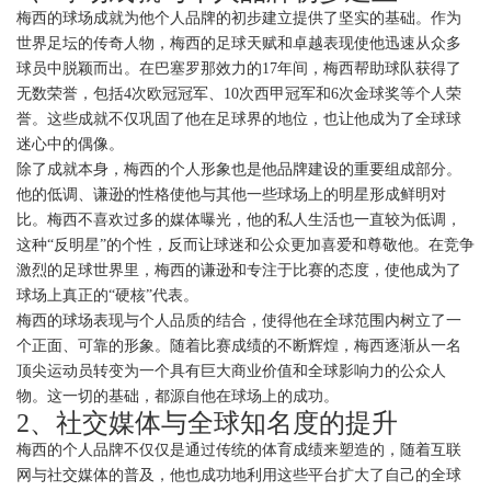
梅西的球场成就为他个人品牌的初步建立提供了坚实的基础。作为
世界足坛的传奇人物，梅西的足球天赋和卓越表现使他迅速从众多
球员中脱颖而出。在巴塞罗那效力的17年间，梅西帮助球队获得了
无数荣誉，包括4次欧冠冠军、10次西甲冠军和6次金球奖等个人荣
誉。这些成就不仅巩固了他在足球界的地位，也让他成为了全球球
迷心中的偶像。
除了成就本身，梅西的个人形象也是他品牌建设的重要组成部分。
他的低调、谦逊的性格使他与其他一些球场上的明星形成鲜明对
比。梅西不喜欢过多的媒体曝光，他的私人生活也一直较为低调，
这种“反明星”的个性，反而让球迷和公众更加喜爱和尊敬他。在竞争
激烈的足球世界里，梅西的谦逊和专注于比赛的态度，使他成为了
球场上真正的“硬核”代表。
梅西的球场表现与个人品质的结合，使得他在全球范围内树立了一
个正面、可靠的形象。随着比赛成绩的不断辉煌，梅西逐渐从一名
顶尖运动员转变为一个具有巨大商业价值和全球影响力的公众人
物。这一切的基础，都源自他在球场上的成功。
2、社交媒体与全球知名度的提升
梅西的个人品牌不仅仅是通过传统的体育成绩来塑造的，随着互联
网与社交媒体的普及，他也成功地利用这些平台扩大了自己的全球