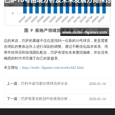
总的来说，巴萨的重建不仅仅是找到一位新的10号球员，更是需要
在球队的整体运作上进行深刻的调整。通过不断优化战术体系、培
养年轻球员和加强团队配合，巴萨有望在未来重回巅峰，并在没有
梅西的时代书写属于自己的新篇章。
本文网址：
https://mobi--9games.com/works/442.html
上一篇：
巴列卡诺与塞尔塔球员评分全面解析全名单详细表现分析
2026-01-14
下一篇：
巴萨双星在欧冠中的表现分析及其对球队战术影响探讨
2026-01-14