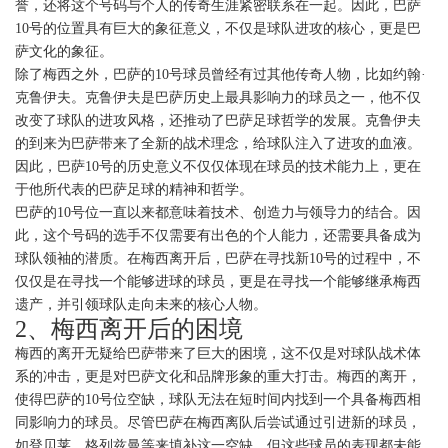
誉，还将这个号码与个人的传奇生涯紧密联系在一起。因此，巴萨
10号的位置具有巨大的象征意义，不仅是球队进攻的核心，更是巴
萨文化的象征。
除了梅西之外，巴萨的10号球员曾经有过其他传奇人物，比如约翰·
克鲁伊夫。克鲁伊夫是巴萨历史上最具影响力的球员之一，他不仅
改变了球队的进攻风格，还推动了巴萨足球哲学的发展。克鲁伊夫
的到来为巴萨带来了全新的战术理念，给球队注入了进攻的血液。
因此，巴萨10号的历史意义不仅仅体现在球员的技术能力上，更在
于他所代表的巴萨足球的精神和哲学。
巴萨的10号位一直以来都意味着技术、创造力与领导力的结合。因
此，这个号码的选手不仅需要有出色的个人能力，还需要具备成为
球队领袖的潜质。在梅西离开后，巴萨在寻找新10号的过程中，不
仅仅是在寻找一个能够进球的球员，更是在寻找一个能够继承梅西
遗产，并引领球队走向未来的核心人物。
2、梅西离开后的困境
梅西的离开无疑给巴萨带来了巨大的困境，这不仅是对球队战术体
系的冲击，更是对巴萨文化和品牌形象的重大打击。梅西的离开，
使得巴萨的10号位空缺，球队无法在短时间内找到一个具备梅西相
同影响力的球员。尽管巴萨在梅西离队后尝试通过引进新的球员，
如登贝莱、格列兹曼等来填补这一空缺，但这些球员的表现都未能