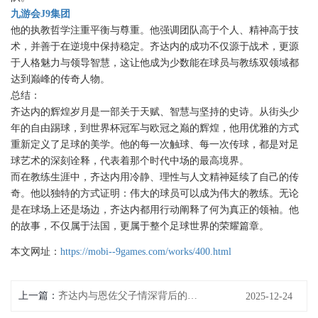
九游会J9集团
他的执教哲学注重平衡与尊重。他强调团队高于个人、精神高于技
术，并善于在逆境中保持稳定。齐达内的成功不仅源于战术，更源
于人格魅力与领导智慧，这让他成为少数能在球员与教练双领域都
达到巅峰的传奇人物。
总结：
齐达内的辉煌岁月是一部关于天赋、智慧与坚持的史诗。从街头少
年的自由踢球，到世界杯冠军与欧冠之巅的辉煌，他用优雅的方式
重新定义了足球的美学。他的每一次触球、每一次传球，都是对足
球艺术的深刻诠释，代表着那个时代中场的最高境界。
而在教练生涯中，齐达内用冷静、理性与人文精神延续了自己的传
奇。他以独特的方式证明：伟大的球员可以成为伟大的教练。无论
是在球场上还是场边，齐达内都用行动阐释了何为真正的领袖。他
的故事，不仅属于法国，更属于整个足球世界的荣耀篇章。
本文网址：
https://mobi--9games.com/works/400.html
上一篇：
齐达内与恩佐父子情深背后的足球传承与家庭故事揭秘
2025-12-24