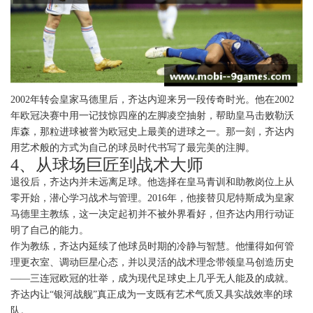
2002年转会皇家马德里后，齐达内迎来另一段传奇时光。他在2002
年欧冠决赛中用一记技惊四座的左脚凌空抽射，帮助皇马击败勒沃
库森，那粒进球被誉为欧冠史上最美的进球之一。那一刻，齐达内
用艺术般的方式为自己的球员时代书写了最完美的注脚。
4、从球场巨匠到战术大师
退役后，齐达内并未远离足球。他选择在皇马青训和助教岗位上从
零开始，潜心学习战术与管理。2016年，他接替贝尼特斯成为皇家
马德里主教练，这一决定起初并不被外界看好，但齐达内用行动证
明了自己的能力。
作为教练，齐达内延续了他球员时期的冷静与智慧。他懂得如何管
理更衣室、调动巨星心态，并以灵活的战术理念带领皇马创造历史
——三连冠欧冠的壮举，成为现代足球史上几乎无人能及的成就。
齐达内让“银河战舰”真正成为一支既有艺术气质又具实战效率的球
队。