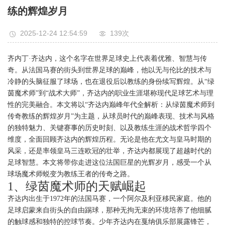
练的辉煌岁月
2025-12-24 12:54:59
139次
齐内丁·齐达内，这个名字在世界足球史上代表着优雅、智慧与传
奇。从法国马赛的街头到世界足球的巅峰，他以无与伦比的技术与
冷静的头脑征服了球场，也在退役后以教练的身份续写辉煌。从“绿
茵魔术师”到“战术大师”，齐达内的职业生涯堪称现代足球艺术与理
性的完美融合。本文将以“齐达内巅峰年代全解析：从绿茵魔术师到
传奇教练的辉煌岁月”为主题，从球员时代的巅峰表现、技术与风格
的独特魅力、关键赛事的历史时刻、以及教练生涯的战术哲学四个
维度，全面回顾齐达内的辉煌历程。无论是他在尤文与皇马时期的
风采，还是率领皇马三连欧冠的壮举，齐达内都展现了超越时代的
足球智慧。本文将带你走进这位法国巨星的光辉岁月，感受一个从
球场魔术师蜕变为教练王者的传奇之路。
1、绿茵魔术师的天赋崛起
齐达内出生于1972年的法国马赛，一个阿尔及利亚移民家庭。他的
足球启蒙来自街头的自由踢球，那种无拘无束的环境培养了他细腻
的触球感和独特的控球节奏。少年齐达内在戛纳俱乐部展露锋芒，