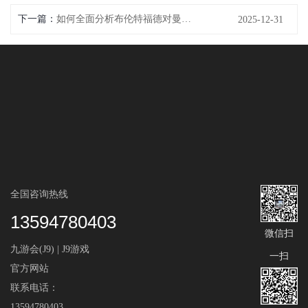
下一篇：
如何全面分析布伦特福德对曼城的比赛表现与战术策略
2025-12-31
全国咨询热线
13594780403
微信扫
九游会(J9) | J9游戏
一扫
官方网站
联系电话：
13594780403