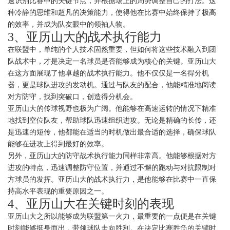
速识别比赛中的关键节点，并根据场上的局势调整自己的打法。这
种冷静的思维和超凡的决策能力，使得他在比赛中始终保持了极高
的效率，并成为队友眼中的领袖人物。
3、亚历山大的战术执行能力
在联盟中，单纯的个人技术固然重要，但如何将这些技术融入到团
队战术中，才是决定一名球员是否能够成为核心的关键。亚历山大
在这方面展现了他卓越的战术执行能力。他不仅仅是一名得分机
器，更是球队进攻的发动机。通过与队友的配合，他能精准地阅读
对方防守，找到突破口，创造得分机会。
亚历山大的传球视野也极为广阔。他能够在高速运转的情况下精准
地找到空位队友，帮助球队迅速组织进攻。无论是精确的长传，还
是迅速的短传，他都能在适当的时机做出最合适的选择，确保球队
能够在进攻上得到最好的效率。
另外，亚历山大的防守战术执行能力同样非常高。他能够根据对方
进攻的特点，迅速调整防守位置，并通过不懈的跑动与对抗限制对
方球员的发挥。亚历山大的战术执行力，是他能够在比赛中一直保
持高水平表现的重要原因之一。
4、亚历山大在关键时刻的表现
亚历山大之所以能够成为联盟第一火力，最重要的一点便是在关键
时刻能够挺身而出，带领球队走向胜利。在决定比赛胜负的关键时