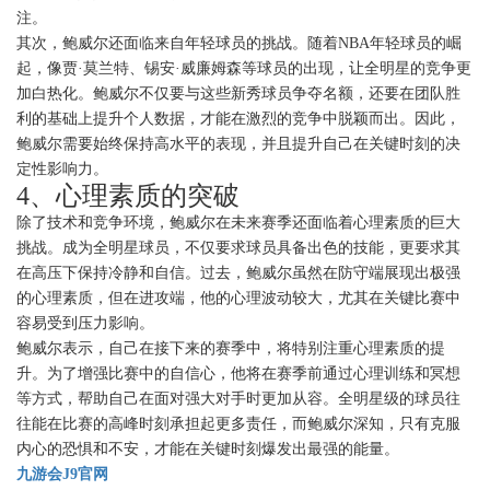
注。
其次，鲍威尔还面临来自年轻球员的挑战。随着NBA年轻球员的崛
起，像贾·莫兰特、锡安·威廉姆森等球员的出现，让全明星的竞争更
加白热化。鲍威尔不仅要与这些新秀球员争夺名额，还要在团队胜
利的基础上提升个人数据，才能在激烈的竞争中脱颖而出。因此，
鲍威尔需要始终保持高水平的表现，并且提升自己在关键时刻的决
定性影响力。
4、心理素质的突破
除了技术和竞争环境，鲍威尔在未来赛季还面临着心理素质的巨大
挑战。成为全明星球员，不仅要求球员具备出色的技能，更要求其
在高压下保持冷静和自信。过去，鲍威尔虽然在防守端展现出极强
的心理素质，但在进攻端，他的心理波动较大，尤其在关键比赛中
容易受到压力影响。
鲍威尔表示，自己在接下来的赛季中，将特别注重心理素质的提
升。为了增强比赛中的自信心，他将在赛季前通过心理训练和冥想
等方式，帮助自己在面对强大对手时更加从容。全明星级的球员往
往能在比赛的高峰时刻承担起更多责任，而鲍威尔深知，只有克服
内心的恐惧和不安，才能在关键时刻爆发出最强的能量。
九游会J9官网