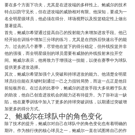
要在多个方面下功夫，尤其是在进攻端的多样性上。鲍威尔的技术
特点以防守见长，但在进攻端的威胁相对有限。他深知，要成为一
名全明星级球员，他必须在得分、球场视野以及投篮稳定性上做出
显著提高。
首先，鲍威尔希望通过提高自己的投射能力来增加进攻手段。他已
经开始在训练中增加三分球的练习，尤其是在挡拆后快速出手的能
力。过去的几个赛季，尽管他在篮下的得分稳定，但外线投篮并非
他的强项，而全明星级别的球员需要有威胁的外线投射来拉开空
间。鲍威尔表示，他将致力于增强这一技能，以便在赛季中为球队
提供更多进攻选择。
其次，鲍威尔希望加强个人突破和持球进攻的能力。他清楚全明星
球员往往能在关键时刻通过一己之力扭转局势，而这一点正是他目
前短板所在。在过去的比赛中，鲍威尔的进攻手段大多依赖于队友
的助攻，他自己创造进攻机会的能力还有待提升。为了弥补这一缺
陷，他在夏季训练中加入了更多的持球突破训练，以期通过突破增
加更多的得分方式。
2、鲍威尔在球队中的角色变化
除了技术的提升，鲍威尔对自己在球队中的角色变化也有着明确的
期许。作为独行侠的核心球员之一，鲍威尔一直在试图将自己的作