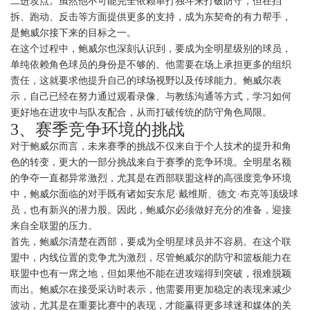
二进攻点。虽然他不可能完全依赖单打独斗来打破防守，但在挡
拆、跑动、反击等方面提供更多的支持，成为东契奇的有力帮手，
是鲍威尔接下来的目标之一。
在这个过程中，鲍威尔也深刻认识到，要成为全明星级别的球员，
单纯依赖角色球员的身份是不够的。他需要在场上承担更多的组织
责任，这就要求他提升自己的球场视野以及传球能力。鲍威尔表
示，自己已经在努力通过观看录像、与教练沟通等方式，学习如何
更好地在进攻中与队友配合，从而打破传统的防守角色局限。
3、赛季竞争环境的挑战
对于鲍威尔而言，未来赛季的挑战不仅来自于个人技术的提升和角
色的转变，更大的一部分挑战来自于赛季的竞争环境。全明星名额
的争夺一直都异常激烈，尤其是在西部联盟这样的高强度竞争环境
中，鲍威尔面临的对手既有诸如安东尼·戴维斯、德文·布克等顶级球
员，也有新兴的潜力股。因此，鲍威尔必须做好充分的准备，迎接
来自全联盟的压力。
首先，鲍威尔清楚在西部，要成为全明星球员并不容易。在这个联
盟中，内线位置的竞争尤为激烈，尽管鲍威尔的防守和篮板能力在
联盟中也有一席之地，但如果他不能在进攻端得到突破，很难脱颖
而出。鲍威尔在接受采访时表示，他需要用更加稳定的表现来减少
波动，尤其是在重要比赛中的表现，才能赢得更多球迷和媒体的关