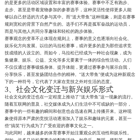
的是更多的活动区域设置和丰富的赛事体验。赛事中不乏有跑步、
走步、甚至是带着宠物参加的参赛选手，这种灵活性使得更多人能
够以自己舒适的方式参与其中。而“送大带鱼”这种现象，则是在赛事
规则宽松的背景下自然产生的。选手们不再是孤军奋战的运动员，
而是与其他人共同分享趣味和轻松的跑步体验。
赛事观念的变革不止体现在规则上，赛事的意义也逐渐向社会化、
娱乐化方向发展。以往的马拉松赛事，或许更多的是为那些追求竞
技成绩的人设立的。而如今，马拉松已经成为一种社会现象，成为
集健康、娱乐、公益、文化等多元要素于一体的综合性活动。人们
不仅仅通过赛事锻炼身体、提升体能，更通过赛事参与展示自我，
分享快乐，甚至发扬团结合作的精神。“送大带鱼”便成为这种新观念
下的一种符号，它代表了大家在竞技之外对生活的态度。
3、社会文化变迁与新兴娱乐形式
社会文化的变迁也在一定程度上推动了“送大带鱼”这一现象的流行。
随着互联网的普及，社交媒体成为人们生活中不可或缺的一部分，
赛事中的一些有趣的瞬间和创意也会迅速在网上传播开来。这种现
象使得原本严肃的竞技活动逐渐加入了娱乐和趣味的元素，甚至一
些“搞笑”行为成为了广受欢迎的赛事文化之一。
与此同时，越来越多的体育赛事开始注重观众的互动性和娱乐性。