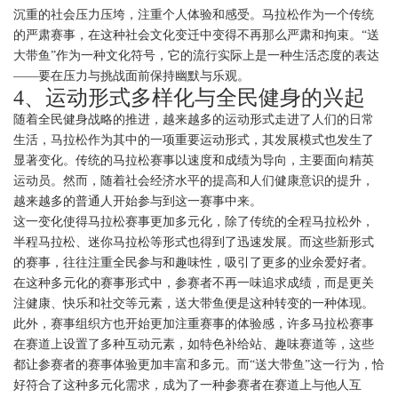
沉重的社会压力压垮，注重个人体验和感受。马拉松作为一个传统
的严肃赛事，在这种社会文化变迁中变得不再那么严肃和拘束。“送
大带鱼”作为一种文化符号，它的流行实际上是一种生活态度的表达
——要在压力与挑战面前保持幽默与乐观。
4、运动形式多样化与全民健身的兴起
随着全民健身战略的推进，越来越多的运动形式走进了人们的日常
生活，马拉松作为其中的一项重要运动形式，其发展模式也发生了
显著变化。传统的马拉松赛事以速度和成绩为导向，主要面向精英
运动员。然而，随着社会经济水平的提高和人们健康意识的提升，
越来越多的普通人开始参与到这一赛事中来。
这一变化使得马拉松赛事更加多元化，除了传统的全程马拉松外，
半程马拉松、迷你马拉松等形式也得到了迅速发展。而这些新形式
的赛事，往往注重全民参与和趣味性，吸引了更多的业余爱好者。
在这种多元化的赛事形式中，参赛者不再一味追求成绩，而是更关
注健康、快乐和社交等元素，送大带鱼便是这种转变的一种体现。
此外，赛事组织方也开始更加注重赛事的体验感，许多马拉松赛事
在赛道上设置了多种互动元素，如特色补给站、趣味赛道等，这些
都让参赛者的赛事体验更加丰富和多元。而“送大带鱼”这一行为，恰
好符合了这种多元化需求，成为了一种参赛者在赛道上与他人互