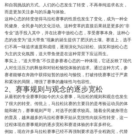
和自我挑战的方式。人们的心态发生了转变，不再单纯追求名次，
而是更加关注参与的乐趣与体验。
这种心态的转变使得马拉松赛事的性质也发生了变化，成为一种全
民健身、全民参与的文化活动。这种变革的直接后果就是更多的“非
专业”选手投入其中，并在比赛中放松心态，享受赛事本身。这种心
态的改变为“送大带鱼”现象的诞生提供了肥沃的土壤。赛道上，选手
们不再一味追求速度和成绩，逐渐演化为以轻松、搞笑和放松心态
为主的文化氛围，送大带鱼便是在这种背景下应运而生。
事实上，“送大带鱼”不仅是参赛者心态的一种体现，它还反映了现代
人对生活压力的释放和对轻松愉悦体验的追求。通过这种方式，参
赛者能够在奔跑中获得短暂的放松与愉悦，打破传统赛事过于严肃
和紧张的局限，增强了赛事的趣味性与包容性。
2、赛事规则与观念的逐步宽松
从最初的专业赛事到如今的大众赛事，马拉松的规则和观念也发生
了很大的转变。传统上，马拉松比赛的主要目的是考验运动员的体
能和耐力，赛事规则严苛，对选手的要求较高。随着全民健身理念
的普及，越来越多的马拉松赛事开始从竞技性向娱乐性转变，这一
过程体现在赛事规则的逐步宽松和赛道体验的丰富多样化。
例如，现在许多马拉松赛事已经不再强制要求选手全程跑完，代替