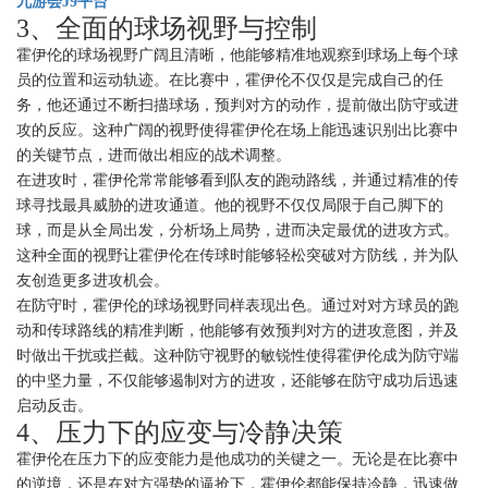
九游会J9平台
3、全面的球场视野与控制
霍伊伦的球场视野广阔且清晰，他能够精准地观察到球场上每个球
员的位置和运动轨迹。在比赛中，霍伊伦不仅仅是完成自己的任
务，他还通过不断扫描球场，预判对方的动作，提前做出防守或进
攻的反应。这种广阔的视野使得霍伊伦在场上能迅速识别出比赛中
的关键节点，进而做出相应的战术调整。
在进攻时，霍伊伦常常能够看到队友的跑动路线，并通过精准的传
球寻找最具威胁的进攻通道。他的视野不仅仅局限于自己脚下的
球，而是从全局出发，分析场上局势，进而决定最优的进攻方式。
这种全面的视野让霍伊伦在传球时能够轻松突破对方防线，并为队
友创造更多进攻机会。
在防守时，霍伊伦的球场视野同样表现出色。通过对对方球员的跑
动和传球路线的精准判断，他能够有效预判对方的进攻意图，并及
时做出干扰或拦截。这种防守视野的敏锐性使得霍伊伦成为防守端
的中坚力量，不仅能够遏制对方的进攻，还能够在防守成功后迅速
启动反击。
4、压力下的应变与冷静决策
霍伊伦在压力下的应变能力是他成功的关键之一。无论是在比赛中
的逆境，还是在对方强势的逼抢下，霍伊伦都能保持冷静，迅速做