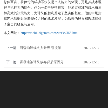
总体而言，霍伊伦的成功不仅仅是个人能力的体现，更是其战术理
解与执行力的结合。作为一名中场指挥官，他通过精准的战术布局
和高效的决策能力，为球队的胜利奠定了坚实的基础。他的中场指
挥艺术深刻影响着现代足球的战术发展，为后来的球员和教练提供
了宝贵的经验与启示。
本文网址：
https://mobi--9games.com/works/363.html
上一篇：
阿森纳锋线火力升级 引援策略全方位剖析与前景展望
2025-12-12
下一篇：
霍勒迪被球队放弃背后原因分析与未来影响探讨
2025-12-15