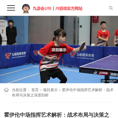
当前位置：
首页
>
项目展示
>
霍伊伦中场指挥艺术解析：战术
布局与决策之深度剖析
霍伊伦中场指挥艺术解析：战术布局与决策之