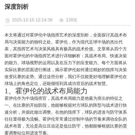
深度剖析
2025-12-15 12:14:38
128次
本文将通过对霍伊伦中场指挥艺术的深度剖析，全面探讨其战术布
局与决策能力的独特之处。霍伊伦，作为现代足球中场的杰出代
表，其指挥艺术与决策风格具有极高的战术价值。文章将从四个方
面对霍伊伦的中场指挥艺术进行详细解析：其战术布局、快速决策
的能力、球场视野的运用以及在压力下的应变能力。每个方面将从
实际比赛的层面进行阐述，揭示霍伊伦如何通过精妙的指挥与决策
改变比赛的走势。通过这些分析，我们不仅能更好地理解霍伊伦在
球场上的角色定位，还能领悟到其成功背后的战术智慧。
1、霍伊伦的战术布局能力
霍伊伦作为中场指挥官，其战术布局能力是他最为突出的特征之
一。在比赛的开始阶段，他能够根据对方球队的阵型与战术进行快
速分析，并据此做出调整。在他的指挥下，球队的进攻与防守体系
往往显得极为流畅。霍伊伦常常通过控制中场的节奏来调动全队的
战术布置，无论是高位压迫还是低位防守，他都能够根据比赛的需
要调整站位和进攻节奏。