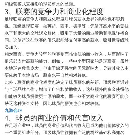
和经营模式直接影响球员薪水的差距。
3、联赛的竞争力和商业化程度
足球联赛的竞争力和商业化程度对球员薪水差异的影响也不容忽
视。顶级足球联赛，如英超、西甲、德甲等，凭借其高水平的竞技
水平和庞大的全球观众群体，吸引了大量的商业赞助和电视转播合
同。这使得这些联赛的俱乐部能够支付更高的薪水，吸引世界级球
员加入。
相对而言，竞争力较弱的联赛则面临较低的商业收入，从而影响了
俱乐部支付高薪的能力。例如，一些中小型国家的足球联赛，虽然
本地球迷数量庞大，但由于缺乏强大的国际影响力，导致其收入主
要依赖于本地市场，薪资水平自然相对较低。
此外，联赛的商业化程度也决定了球员薪水的差距。顶级联赛通过
与全球品牌合作，增加了广告和赞助收入，这些额外的资金使得他
们能够为球员提供更丰厚的薪水。而一些不太商业化的联赛可能会
缺乏这种资金支持，因此球员的薪资也会相对较低。
九游会J9
4、球员的商业价值和代言收入
在足球产业中，球员的商业价值和代言收入已成为他们整体收入的
一个重要组成部分。顶级球员往往拥有广泛的粉丝基础和高知名