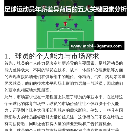
1、球员的个人能力与市场需求
首先，球员的个人能力是决定年薪差异的首要因素。足球运动员的
能力差异极大，不同的球员在技术、战术、体能和心理素质等方面
的表现直接影响他们在俱乐部中的地位。像梅西、C罗、内马尔等世
界级球员，他们的技术水平和场上影响力远超一般球员，因此他们
的薪水也相应地水涨船高。
此外，市场需求也在一定程度上决定了球员的年薪水平。在足球这
个全球化的体育市场中，球员的市场价值往往不仅取决于个人能
力，还受到全球各大俱乐部和球迷的需求影响。例如，一些具有国
际影响力的球员能够吸引大量粉丝关注，这使得他们不仅在球场上
有高薪待遇，同时还会获得大量的商业赞助和广告代言机会。
再者，球员的个人能力与市场需求的匹配程度也直接影响其年薪。