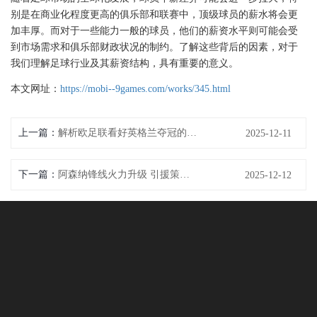
别是在商业化程度更高的俱乐部和联赛中，顶级球员的薪水将会更
加丰厚。而对于一些能力一般的球员，他们的薪资水平则可能会受
到市场需求和俱乐部财政状况的制约。了解这些背后的因素，对于
我们理解足球行业及其薪资结构，具有重要的意义。
本文网址：
https://mobi--9games.com/works/345.html
上一篇：
解析欧足联看好英格兰夺冠的深层动因与当下竞技整体格局判断
2025-12-11
下一篇：
阿森纳锋线火力升级 引援策略全方位剖析与前景展望
2025-12-12