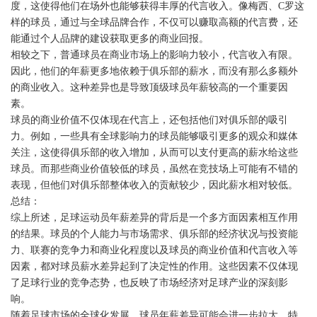
度，这使得他们在场外也能够获得丰厚的代言收入。像梅西、C罗这
样的球员，通过与全球品牌合作，不仅可以赚取高额的代言费，还
能通过个人品牌的建设获取更多的商业回报。
相较之下，普通球员在商业市场上的影响力较小，代言收入有限。
因此，他们的年薪更多地依赖于俱乐部的薪水，而没有那么多额外
的商业收入。这种差异也是导致顶级球员年薪较高的一个重要因
素。
球员的商业价值不仅体现在代言上，还包括他们对俱乐部的吸引
力。例如，一些具有全球影响力的球员能够吸引更多的观众和媒体
关注，这使得俱乐部的收入增加，从而可以支付更高的薪水给这些
球员。而那些商业价值较低的球员，虽然在竞技场上可能有不错的
表现，但他们对俱乐部整体收入的贡献较少，因此薪水相对较低。
总结：
综上所述，足球运动员年薪差异的背后是一个多方面因素相互作用
的结果。球员的个人能力与市场需求、俱乐部的经济状况与投资能
力、联赛的竞争力和商业化程度以及球员的商业价值和代言收入等
因素，都对球员薪水差异起到了决定性的作用。这些因素不仅体现
了足球行业的竞争态势，也反映了市场经济对足球产业的深刻影
响。
随着足球市场的全球化发展，球员年薪差异可能会进一步拉大，特