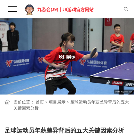
当前位置：
首页
>
项目展示
>
足球运动员年薪差异背后的五大
关键因素分析
足球运动员年薪差异背后的五大关键因素分析