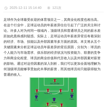
2025-12-11 15:14:40
121次
足球作为全球最受欢迎的体育项目之一，其商业化程度也相当高。
在这个行业中，足球运动员的年薪差异往往引起了广泛的关注和讨
论。许多人对为何同一领域内，顶级球员和普通球员之间的薪水差
距如此悬殊感到疑惑。实际上，足球运动员年薪差异背后有着深刻
的经济、市场、技能以及外部因素等多方面的原因。本文将从五个
关键因素来分析足球运动员年薪差异的背后原因，分别为：球员的
个人能力与市场需求、俱乐部的经济状况与投资能力、联赛的竞争
力和商业化程度、球员的商业价值和代言收入以及外部因素对薪资
的影响。通过对这些因素的深入剖析，我们可以更加全面地理解为
何顶级球员能够享受如此丰厚的薪资，而其他球员却只能获得较为
普通的收入。