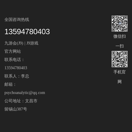
全国咨询热线
13594780403
微信扫
九游会(J9) | J9游戏
一扫
官方网站
联系电话：
13594780403
手机官
联系人：李总
网
邮箱：
psychoanalytic@qq.com
公司地址：文昌市
留锡山387号