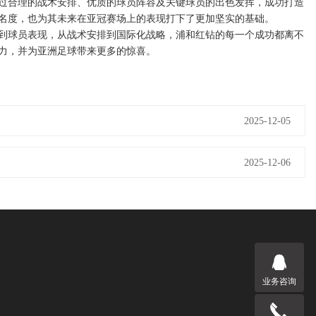
过合理的战术安排、优质的球员阵容及关键球员的出色发挥，成功打造
名度，也为其未来在亚冠赛场上的表现打下了更加坚实的基础。
到球员表现，从战术安排到国际化战略，浦和红钻的每一个成功都离不
力，并为亚洲足球带来更多的惊喜。
2025-12-05
2025-12-06
业务咨询