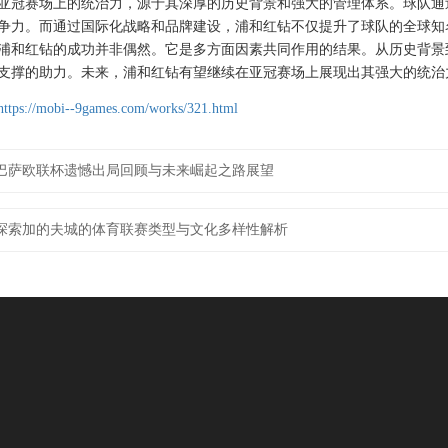
亚冠赛场上的统治力，源于其深厚的历史背景和强大的管理体系。球队通
争力。而通过国际化战略和品牌建设，浦和红钻不仅提升了球队的全球知
浦和红钻的成功并非偶然。它是多方面因素共同作用的结果。从历史背景
支撑的助力。未来，浦和红钻有望继续在亚冠赛场上展现出其强大的统治
https://mobi--9games.com/works/321.html
巴萨欧联杯遗憾出局回顾与未来崛起之路展望
探索加的夫城的体育联赛类型与文化多样性解析