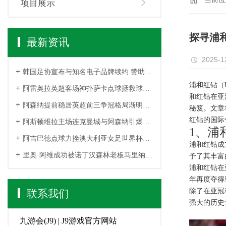
项目展示
探寻浦
最新资讯
2025-1
韩国足协宣布与知名电子品牌续约 赞助资金用于青少年梯队建设
浦和红钻（U
阿雷奥拉英超客场神扑萨卡点球拯救球队一战封神门神之夜震撼全场
和红钻在亚
阿森纳提前稳居英超前三争冠格局渐明年轻阵容展现强大竞争力
秘笈。文章
红钻的国际
阿斯顿维拉主场连克曼城与阿森纳引爆英超争冠新悬念
1、浦
阿吉巴德点球力挫澳大利亚女足世界杯小组赛爆冷胜出
浦和红钻成
里奥·阿维成功被诺丁汉森林老板马里纳基斯收购完成
予了其丰富
浦和红钻在
年再度夺得
除了在亚冠
联系我们
强大的历史
九游会(J9) | J9游戏官方网站