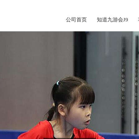
公司首页
知道九游会J9