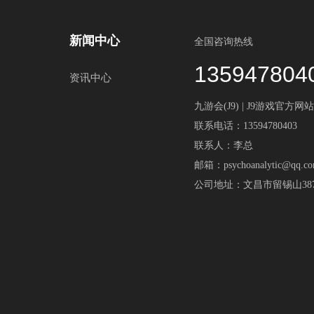
新闻中心
全国咨询热线
135947804
资讯中心
九游会(J9) | J9游戏官方网站
联系电话：13594780403
联系人：李总
邮箱：psychoanalytic@qq.c
公司地址：文昌市留锡山38