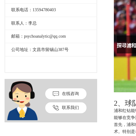
联系电话：13594780403
联系人：李总
邮箱：psychoanalytic@qq.com
公司地址：文昌市留锡山387号
在线咨询
2、球
联系我们
浦和红钻能
能够在竞争
首先，浦和
术。特别是