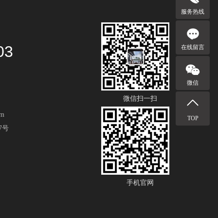
服务热线
03
在线留言
微信
微信扫一扫
om
TOP
7号
手机官网