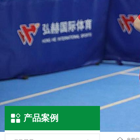
产品案例
当前