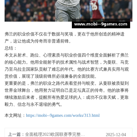
弗兰的职业价值不仅在于数据与奖项，更在于他所创造的精神遗
产，这让他成为传奇而非普通前锋。
总结：
本文从射术、跑位、心理素质与职业价值四个维度全面解析了弗兰
的核心能力。他用全能射手的技术属性与战术智慧，为曼联、马竞
乃至乌拉圭国家队贡献了难忘的年代。他的比赛方式兼具实用与观
赏价值，展现了顶级前锋所必须兼备的全面技能。
更重要的是，弗兰的职业之路代表着坚持与蜕变。从曼联被质疑到
世界金球舞台，他用努力证明自己是足坛真正的传奇。他的故事将
继续激励后来者，提醒所有热爱足球的人：成功不仅靠天赋，更靠
毅力、信念与永不退缩的勇气。
本文网址：
https://mobi--9games.com/works/313.html
上一篇：
全面梳理2023欧国联赛季完整时间安排与赛事重点概览详尽导读
2025-12-04