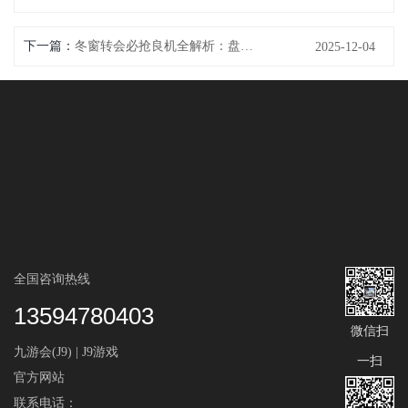
下一篇：
冬窗转会必抢良机全解析：盘点不可错过的高潜黑马交易推荐清单版
2025-12-04
全国咨询热线
13594780403
微信扫
九游会(J9) | J9游戏
一扫
官方网站
联系电话：