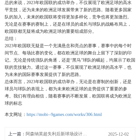
总的来说，2023年欧国联的成功举办，不仅展现了欧洲足球的高水
平竞技，还为未来的欧洲足球发展带来了新的思路。随着更多国家
队的加入，未来的欧国联将变得更加多样化，竞争也将更加激烈。
无论是在赛事的赛制上，还是在球员的成长与球队的战略布局上，
欧国联都无疑将成为欧洲足球的重要组成部分。
总结：
2023年欧国联无疑是一个充满悬念和亮点的赛事，赛事中的每个时
间节点、每场比赛的变化，都在欧洲足球的舞台上留下了深刻的印
记。无论是传统强队的角逐，还是“黑马”球队的崛起，均展示了欧国
联的竞技魅力。通过这一赛事，不仅展现了欧洲足球的高水平，也
为未来的国际赛事发展提供了新的思路。
总体而言，2023年欧国联的成功举办，无论是在赛制的创新，还是
球员与球队的表现上，都为未来欧洲足球的走势提供了重要的参
考。我们有理由相信，随着赛事的不断发展，欧国联将成为欧洲足
球的标志
本文网址：
https://mobi--9games.com/works/306.html
上一篇：
阿森纳英超失利后新球场设计理念探讨与未来发展方向
2025-12-02