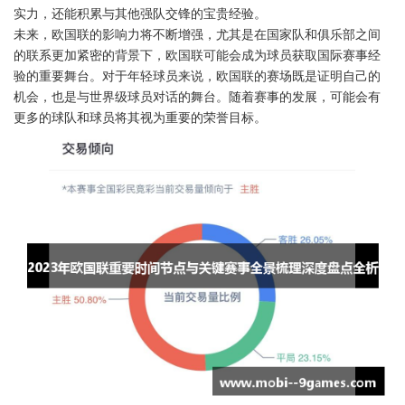
实力，还能积累与其他强队交锋的宝贵经验。
未来，欧国联的影响力将不断增强，尤其是在国家队和俱乐部之间
的联系更加紧密的背景下，欧国联可能会成为球员获取国际赛事经
验的重要舞台。对于年轻球员来说，欧国联的赛场既是证明自己的
机会，也是与世界级球员对话的舞台。随着赛事的发展，可能会有
更多的球队和球员将其视为重要的荣誉目标。