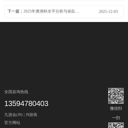
下一篇：
2025年澳洲杯水平分析与各队表现评估
2025-12-03
全国咨询热线
13594780403
微信扫
九游会(J9) | J9游戏
一扫
官方网站