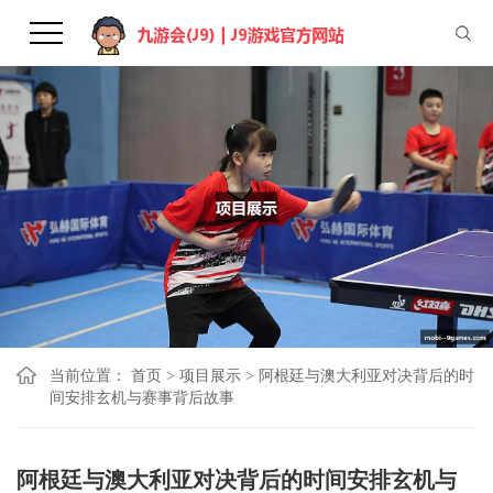
当前位置：
首页
>
项目展示
>
阿根廷与澳大利亚对决背后的时
间安排玄机与赛事背后故事
阿根廷与澳大利亚对决背后的时间安排玄机与