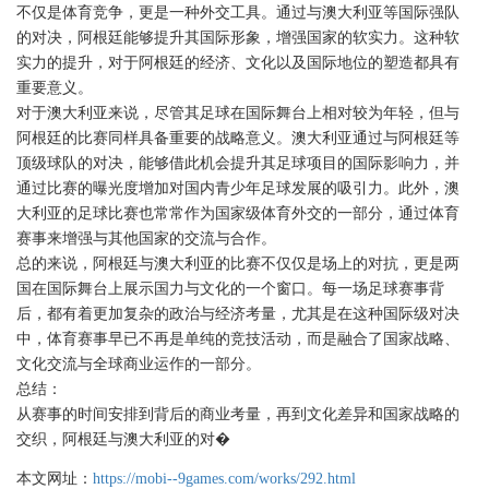
不仅是体育竞争，更是一种外交工具。通过与澳大利亚等国际强队
的对决，阿根廷能够提升其国际形象，增强国家的软实力。这种软
实力的提升，对于阿根廷的经济、文化以及国际地位的塑造都具有
重要意义。
对于澳大利亚来说，尽管其足球在国际舞台上相对较为年轻，但与
阿根廷的比赛同样具备重要的战略意义。澳大利亚通过与阿根廷等
顶级球队的对决，能够借此机会提升其足球项目的国际影响力，并
通过比赛的曝光度增加对国内青少年足球发展的吸引力。此外，澳
大利亚的足球比赛也常常作为国家级体育外交的一部分，通过体育
赛事来增强与其他国家的交流与合作。
总的来说，阿根廷与澳大利亚的比赛不仅仅是场上的对抗，更是两
国在国际舞台上展示国力与文化的一个窗口。每一场足球赛事背
后，都有着更加复杂的政治与经济考量，尤其是在这种国际级对决
中，体育赛事早已不再是单纯的竞技活动，而是融合了国家战略、
文化交流与全球商业运作的一部分。
总结：
从赛事的时间安排到背后的商业考量，再到文化差异和国家战略的
交织，阿根廷与澳大利亚的对�
本文网址：
https://mobi--9games.com/works/292.html