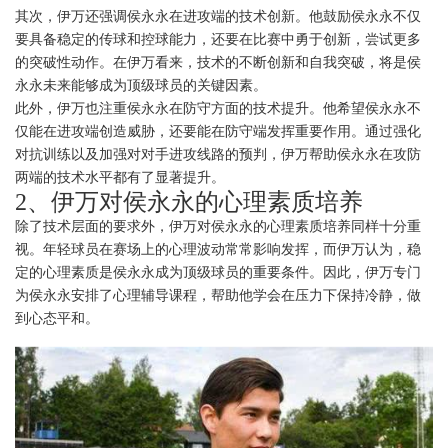
其次，伊万还强调侯永永在进攻端的技术创新。他鼓励侯永永不仅
要具备稳定的传球和控球能力，还要在比赛中勇于创新，尝试更多
的突破性动作。在伊万看来，技术的不断创新和自我突破，将是侯
永永未来能够成为顶级球员的关键因素。
此外，伊万也注重侯永永在防守方面的技术提升。他希望侯永永不
仅能在进攻端创造威胁，还要能在防守端发挥重要作用。通过强化
对抗训练以及加强对对手进攻线路的预判，伊万帮助侯永永在攻防
两端的技术水平都有了显著提升。
2、伊万对侯永永的心理素质培养
除了技术层面的要求外，伊万对侯永永的心理素质培养同样十分重
视。年轻球员在赛场上的心理波动常常影响发挥，而伊万认为，稳
定的心理素质是侯永永成为顶级球员的重要条件。因此，伊万专门
为侯永永安排了心理辅导课程，帮助他学会在压力下保持冷静，做
到心态平和。