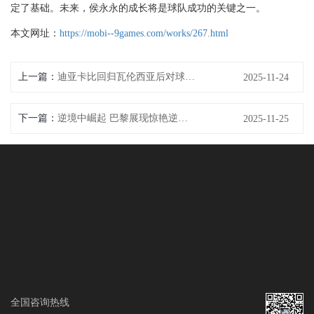
定了基础。未来，侯永永的成长将是球队成功的关键之一。
本文网址：
https://mobi--9games.com/works/267.html
上一篇：
迪亚卡比回归瓦伦西亚后对球队防线稳固性和战术布局的深远影响分析
2025-11-24
下一篇：
逆境中崛起 巴黎展现惊艳逆转胜利的关键策略与背后分析
2025-11-25
全国咨询热线