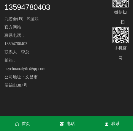
13594780403
微信扫
九游会(J9) | J9游戏
一扫
官方网站
联系电话：
13594780403
手机官
联系人：李总
网
邮箱：
psychoanalytic@qq.com
公司地址：文昌市
留锡山387号
首页
电话
联系