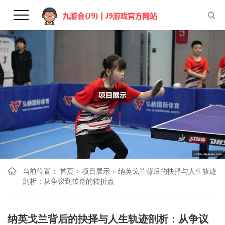
当前位置：
首页
>
项目展示
>
纳英戈兰背后的抉择与人生轨迹
剖析：从争议到传奇的转折点
纳英戈兰背后的抉择与人生轨迹剖析：从争议