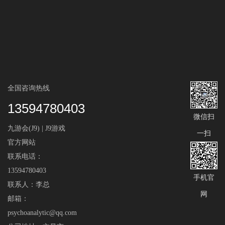
全国咨询热线
13594780403
微信扫
九游会(J9) | J9游戏
一扫
官方网站
联系电话：
13594780403
手机官
联系人：李总
网
邮箱：
psychoanalytic@qq.com