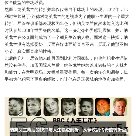
位全能型的中场球员。
然而，纳英戈兰的转折并非仅仅来自于球场上的表现。2017年，比
利时主帅马丁·路德对纳英戈兰的忽视成为了他职业生涯的一个重大
转折。尽管在俱乐部表现极为出色，但纳英戈兰依然未能入选比利
时队参加2018年世界杯的名单。这一决定令外界感到震惊，并让纳
英戈兰在公众面前成为了一个颇具争议的人物。面对这一抉择，纳
英戈兰没有选择妥协，反而在媒体面前直言不讳，展现了他那不拘
小节、真实而直率的性格。
此后的几年，尽管他未能再回到比利时国家队，但他的职业生涯依
然没有停滞。加盟国际米兰后，纳英戈兰继续以其独特的个人魅力
和能力，在意甲赛场上发挥着重要作用。每一次的转会和调整，似
乎都为他积累了更多的经验，也让他在足球领域的地位愈加稳固。