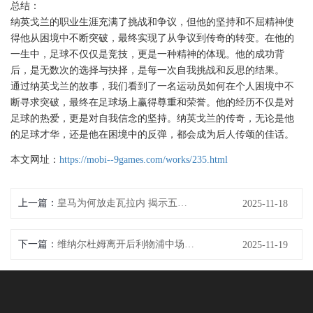
总结：
纳英戈兰的职业生涯充满了挑战和争议，但他的坚持和不屈精神使
得他从困境中不断突破，最终实现了从争议到传奇的转变。在他的
一生中，足球不仅仅是竞技，更是一种精神的体现。他的成功背
后，是无数次的选择与抉择，是每一次自我挑战和反思的结果。
通过纳英戈兰的故事，我们看到了一名运动员如何在个人困境中不
断寻求突破，最终在足球场上赢得尊重和荣誉。他的经历不仅是对
足球的热爱，更是对自我信念的坚持。纳英戈兰的传奇，无论是他
的足球才华，还是他在困境中的反弹，都会成为后人传颂的佳话。
本文网址：
https://mobi--9games.com/works/235.html
上一篇：
皇马为何放走瓦拉内 揭示五大背后原因解析
2025-11-18
下一篇：
维纳尔杜姆离开后利物浦中场平衡被打破球队竞争力明显下降
2025-11-19