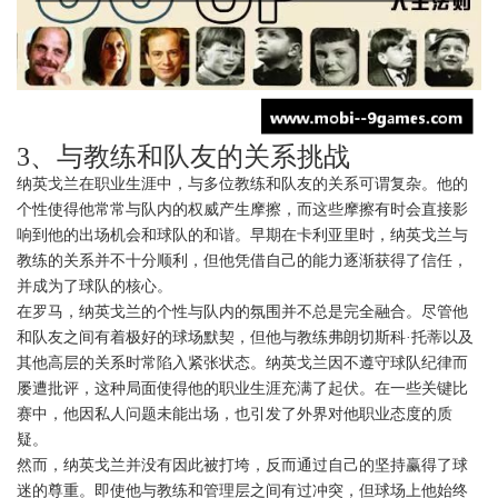
3、与教练和队友的关系挑战
纳英戈兰在职业生涯中，与多位教练和队友的关系可谓复杂。他的
个性使得他常常与队内的权威产生摩擦，而这些摩擦有时会直接影
响到他的出场机会和球队的和谐。早期在卡利亚里时，纳英戈兰与
教练的关系并不十分顺利，但他凭借自己的能力逐渐获得了信任，
并成为了球队的核心。
在罗马，纳英戈兰的个性与队内的氛围并不总是完全融合。尽管他
和队友之间有着极好的球场默契，但他与教练弗朗切斯科·托蒂以及
其他高层的关系时常陷入紧张状态。纳英戈兰因不遵守球队纪律而
屡遭批评，这种局面使得他的职业生涯充满了起伏。在一些关键比
赛中，他因私人问题未能出场，也引发了外界对他职业态度的质
疑。
然而，纳英戈兰并没有因此被打垮，反而通过自己的坚持赢得了球
迷的尊重。即使他与教练和管理层之间有过冲突，但球场上他始终