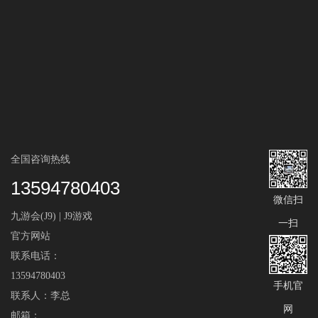
全国咨询热线
13594780403
微信扫
九游会(J9) | J9游戏
一扫
官方网站
联系电话：
13594780403
手机官
联系人：李总
网
邮箱：