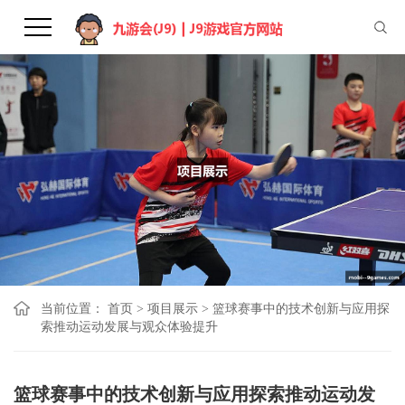
当前位置：
首页
>
项目展示
>
篮球赛事中的技术创新与应用探
索推动运动发展与观众体验提升
篮球赛事中的技术创新与应用探索推动运动发