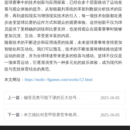
篮球赛事中的技术创新与应用探索，已经在多个层面推动了运动发
展与观众体验的提升。从智能裁判系统的革新到数据分析技术的应
用，再到虚拟现实与增强现实技术的引入，每一项技术创新都在逐
步改变篮球比赛的运作方式和观众的观赛体验。这些创新不仅为球
员提供了更精确的训练和比赛支持，也使得观众在观看赛事时能够
更加沉浸、互动，享受更丰富的内容。
随着技术的不断进步和应用场景的拓展，未来篮球赛事将变得更加
智能化和互动化。我们可以预见，技术的不断发展将继续推动篮球
运动的前进，并为全球球迷带来更多的惊喜与感动。篮球不仅仅是
一项体育运动，它逐渐演变为一种多元化的娱乐体验，成为现代科
技与竞技体育结合的典范。
本文网址：
https://mobi--9games.com/works/12.html
上一篇：
穆里尼奥可能下课的五大信号分析与解读
2025-10-05
下一篇：
米兰德比对意甲联赛竞争格局及荣誉影响的深度分析
2025-10-05