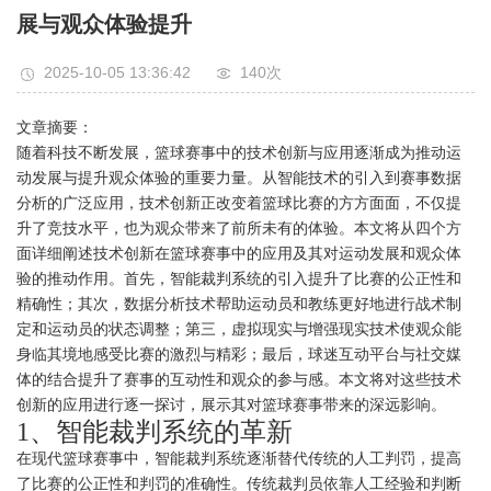
展与观众体验提升
2025-10-05 13:36:42
140次
文章摘要：
随着科技不断发展，篮球赛事中的技术创新与应用逐渐成为推动运
动发展与提升观众体验的重要力量。从智能技术的引入到赛事数据
分析的广泛应用，技术创新正改变着篮球比赛的方方面面，不仅提
升了竞技水平，也为观众带来了前所未有的体验。本文将从四个方
面详细阐述技术创新在篮球赛事中的应用及其对运动发展和观众体
验的推动作用。首先，智能裁判系统的引入提升了比赛的公正性和
精确性；其次，数据分析技术帮助运动员和教练更好地进行战术制
定和运动员的状态调整；第三，虚拟现实与增强现实技术使观众能
身临其境地感受比赛的激烈与精彩；最后，球迷互动平台与社交媒
体的结合提升了赛事的互动性和观众的参与感。本文将对这些技术
创新的应用进行逐一探讨，展示其对篮球赛事带来的深远影响。
1、智能裁判系统的革新
在现代篮球赛事中，智能裁判系统逐渐替代传统的人工判罚，提高
了比赛的公正性和判罚的准确性。传统裁判员依靠人工经验和判断