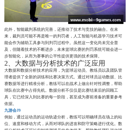
此外，智能裁判系统的完善，还推动了技术与竞技的融合。在未
来，裁判员可能不再是唯一的判罚者，人工智能与机器学习技术可
能会作为辅助工具参与到判罚过程中。虽然这一变化尚未完全普
及，但随着技术的不断进步，未来篮球比赛的判罚系统可能会进一
步智能化，从而为赛事的公平性提供更强的技术保障。
2、大数据与分析技术的广泛应用
大数据和数据分析技术的应用，为篮球运动员、教练员以及团队管
理者提供了全新的训练和比赛决策方式。通过对球员运动数据、比
赛数据等进行精准分析，教练可以在战术上做出针对性调整，帮助
球队在比赛中占得先机。数据分析不仅仅是比赛结束后的回顾工
具，它已经深入到比赛的每一阶段，甚至成为赛前准备的重要参考
依据。
九游会J9
例如，通过运动员的运动轨迹分析，教练可以明确球员在场上的站
位、速度和移动方式，从而对球队的进攻和防守策略进行优化。数