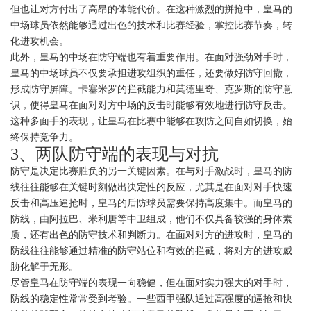
但也让对方付出了高昂的体能代价。在这种激烈的拼抢中，皇马的
中场球员依然能够通过出色的技术和比赛经验，掌控比赛节奏，转
化进攻机会。
此外，皇马的中场在防守端也有着重要作用。在面对强劲对手时，
皇马的中场球员不仅要承担进攻组织的重任，还要做好防守回撤，
形成防守屏障。卡塞米罗的拦截能力和莫德里奇、克罗斯的防守意
识，使得皇马在面对对方中场的反击时能够有效地进行防守反击。
这种多面手的表现，让皇马在比赛中能够在攻防之间自如切换，始
终保持竞争力。
3、两队防守端的表现与对抗
防守是决定比赛胜负的另一关键因素。在与对手激战时，皇马的防
线往往能够在关键时刻做出决定性的反应，尤其是在面对对手快速
反击和高压逼抢时，皇马的后防球员需要保持高度集中。而皇马的
防线，由阿拉巴、米利唐等中卫组成，他们不仅具备较强的身体素
质，还有出色的防守技术和判断力。在面对对方的进攻时，皇马的
防线往往能够通过精准的防守站位和有效的拦截，将对方的进攻威
胁化解于无形。
尽管皇马在防守端的表现一向稳健，但在面对实力强大的对手时，
防线的稳定性常常受到考验。一些西甲强队通过高强度的逼抢和快