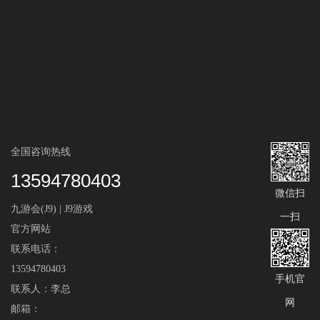
全国咨询热线
13594780403
微信扫
九游会(J9) | J9游戏
一扫
官方网站
联系电话：
13594780403
手机官
联系人：李总
网
邮箱：