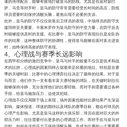
速的传球配合，能够有效地打破皇马的防线。尤其是在面对如巴
萨、马竞等对手时，皇马的防守常常需要经受长时间的高压，防线
球员需要时刻保持清醒头脑，避免出现不必要的失误。
此外，皇马的防守不仅仅依靠后卫球员的表现，中场球员的防守支
援同样至关重要。卡塞米罗作为皇马防守的中坚力量，在防守反击
时能够提供及时的支援。在比赛中，皇马的防守表现往往是全队协
作的结果，这种整体防守的协调性，使得皇马能够在面对多次进攻
时，始终保持高效的防守表现。
4、心理战与赛季长远影响
在西甲积分榜的激烈竞争中，皇马与对手的较量不仅仅是技术和战
术的比拼，心理战的因素同样占据着举足轻重的地位。特别是在赛
季的关键时刻，比赛中的心理博弈往往决定了最终的结果。对于皇
马而言，他们作为一支有着丰富大赛经验的球队，在关键时刻往往
能够保持冷静，充分发挥他们的比赛经验。而对手则需要通过各种
手段，给皇马施加压力，迫使其犯错。
心理战不仅仅局限于场上表现，场外因素也能对比赛结果产生深远
影响。媒体报道、球迷的期待以及球队的赛季目标，都会对球员的
心理产生影响。尤其是皇马这样的大俱乐部，球员在面对巨大的外
部压力时，往往需要付出更多的心理调适工作。而对手在与皇马对
抗时，如何在这些压力下保持清醒头脑，也成为比赛的一个重要看