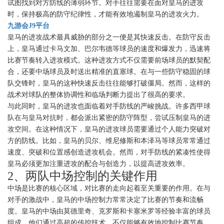
试图找到对方防线的薄弱环节。对手往往需要在面对皇马的进攻
时，保持极高的防守纪律性，才能有效地遏制皇马的进攻火力。
九游会J9平台
皇马的进攻战术最具威胁的部分之一便是其快速反击。在防守反击
上，皇马通过卡马文加、巴尔韦德等球员的速度和爆发力，迅速将
比赛节奏转入进攻模式。这种进攻方式不仅需要前场球员的默契配
合，还要中场球员及时送出精准的直塞球。在与一些防守稳固的球
队交锋时，皇马的这种快速反击往往能够打破僵局。然而，这样的
战术对球队的整体协调性和临场判断力提出了很高的要求。
与此同时，皇马的进攻也面临着对手防线的严峻挑战。许多西甲球
队在与皇马对抗时，都会派出紧密的防守阵型，尝试压制皇马的进
攻空间。在这种情况下，皇马的进攻球员需要通过个人能力突破对
方的防线。比如，皇马的贝尔、维尼修斯和本泽马等球员常常通过
速度、突破和位置感创造进攻机会。然而，对手防线的紧凑性使得
皇马必须更加注重进攻的配合与创造力，以提高进攻效率。
2、两队中场控制的关键作用
中场是比赛的核心区域，对比赛的走向起着至关重要的作用。在与
对手的激战中，皇马的中场控制力常常决定了比赛的节奏和流畅
度。皇马的中场由莫德里奇、克罗斯和卡塞米罗等经验丰富的球员
组成，他们通过高超的传控技术，不仅能够有效地控制比赛节奏，