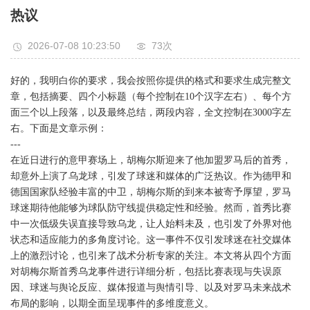
热议
2026-07-08 10:23:50
73次
好的，我明白你的要求，我会按照你提供的格式和要求生成完整文
章，包括摘要、四个小标题（每个控制在10个汉字左右）、每个方
面三个以上段落，以及最终总结，两段内容，全文控制在3000字左
右。下面是文章示例：
---
在近日进行的意甲赛场上，胡梅尔斯迎来了他加盟罗马后的首秀，
却意外上演了乌龙球，引发了球迷和媒体的广泛热议。作为德甲和
德国国家队经验丰富的中卫，胡梅尔斯的到来本被寄予厚望，罗马
球迷期待他能够为球队防守线提供稳定性和经验。然而，首秀比赛
中一次低级失误直接导致乌龙，让人始料未及，也引发了外界对他
状态和适应能力的多角度讨论。这一事件不仅引发球迷在社交媒体
上的激烈讨论，也引来了战术分析专家的关注。本文将从四个方面
对胡梅尔斯首秀乌龙事件进行详细分析，包括比赛表现与失误原
因、球迷与舆论反应、媒体报道与舆情引导、以及对罗马未来战术
布局的影响，以期全面呈现事件的多维度意义。