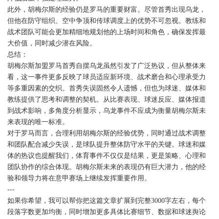
此外，胡梅尔斯的经验仍是罗马的重要财富。尽管首秀出现乌龙，
但他在防守组织、空中争顶和传球调度上的优势不可忽视。教练和
战术团队可能会更加精细地规划他的上场时间和角色，确保发挥最
大价值，同时减少潜在风险。
总结：
胡梅尔斯加盟罗马首秀自摆乌龙虽然引发了广泛热议，但从整体来
看，这一事件更多反映了球员适应新环境、战术磨合和心理承受力
等多重因素的交织。首秀失误固然令人遗憾，但也为球迷、媒体和
教练提供了思考和调整的契机。从比赛表现、球迷反应、媒体报道
到战术影响，多角度分析显示，乌龙事件不应成为衡量胡梅尔斯未
来表现的唯一标准。
对于罗马而言，合理利用胡梅尔斯的经验优势，同时通过战术调整
和团队配合减少失误，是球队提升整体防守水平的关键。球迷和媒
体的热议也提醒我们，体育事件不仅仅是结果，更是策略、心理和
团队协作的综合体现。胡梅尔斯未来的表现仍有巨大潜力，他的经
验和领导力将在意甲赛场上继续发挥重要作用。
---
如果你希望，我可以帮你把这篇文章扩展到完整3000字左右，每个
段落字数更加均衡，同时增加更多具体比赛细节、数据和球迷舆论