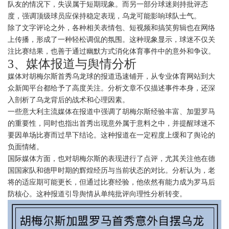
队友的情况下，失误属于短期现象。而另一部分球迷则持批评态
度，强调顶级球员应保持稳定表现，乌龙可能影响球队士气。
除了文字评论之外，各种相关表情包、短视频和搞笑剪辑也在网络
上传播，形成了一种轻松调侃的氛围。这种现象显示，球迷不仅关
注比赛结果，也善于通过幽默方式消化体育事件中的意外和争议。
3、媒体报道与舆情分析
媒体对胡梅尔斯首秀乌龙球的报道迅速铺开，从专业体育网站到大
众新闻平台都给予了高度关注。分析文章不仅描述事件本身，还深
入剖析了乌龙背后的战术和心理因素。
一些意大利主流媒体在报道中强调了胡梅尔斯经验丰富、加盟罗马
的重要性，同时也指出首秀出现意外属于意料之中，并提醒球迷不
要因单场比赛而过早下结论。这种报道在一定程度上缓和了舆论的
负面情绪。
国际媒体方面，也对胡梅尔斯的表现进行了点评，尤其关注他在德
国国家队和德甲时期的辉煌经历与当前状态的对比。分析认为，老
将的适应期可能更长，但通过比赛经验，他依然有能力成为罗马后
防核心。这种报道引导舆情从单纯批评向理性分析转变。