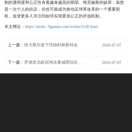
制的透明度和公正性有着越来越高的期望。维尼修斯的缺席，虽然
是一次个人的抗议，但也可能成为推动足球界改革的一个重要契
机，促使更多人关注到如何实现更加公正的评选机制。
本文网址：
https://mobi--9games.com/works/1140.html
上一篇：
纽卡斯尔签下托纳利刷新转会纪录 意大利中场加入英超豪门
2026-07-07
下一篇：
罗德里戈欧冠淘汰曼城两回合建功成蓝月亮防线噩梦
2026-07-07