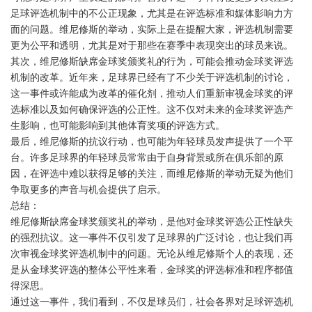
足球评选机制中的不公正现象，尤其是在评选标准和媒体影响力方
面的问题。维尼修斯的举动，实际上是在提醒大家，评选机制需要
更为公平和透明，尤其是对于那些在赛季中表现突出的球员来说。
其次，维尼修斯缺席金球奖颁奖礼的行为，可能会推动金球奖评选
机制的改革。近年来，足球界已经有了不少关于评选机制的讨论，
这一事件或许能成为改革的催化剂，推动人们重新审视金球奖的评
选标准以及如何确保评选的公正性。这不仅对未来的金球奖评选产
生影响，也可能影响到其他体育奖项的评选方式。
最后，维尼修斯的抗议行动，也可能为年轻球员发声提供了一个平
台。许多足球界的年轻球员常常由于自身背景或所在俱乐部的原
因，在评选中难以获得足够的关注，而维尼修斯的举动无疑为他们
争取更多的声音与机会提供了启示。
总结：
维尼修斯缺席金球奖颁奖礼的举动，是他对金球奖评选公正性缺失
的强烈抗议。这一事件不仅引发了足球界的广泛讨论，也让我们再
次审视金球奖评选机制中的问题。无论从维尼修斯个人的表现，还
是从金球奖评选的整体公平性来看，金球奖的评选标准和程序都值
得深思。
通过这一事件，我们看到，不仅是球员们，社会各界对足球评选机