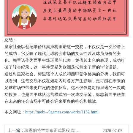
总结：
皇家社会以创纪录价格卖掉梅里诺这一交易，不仅仅是一次经济上
的成功，它反映了现代足球转会市场的复杂性以及球员身价的变
化。梅里诺作为西甲中场球员的代表，凭借其出色的表现，成功打
破了转会纪录，这一事件无疑为欧洲足坛带来了新的讨论话题。
通过对皇家社会、梅里诺个人成长和西甲竞争格局的分析，我们可
以看到，这笔交易不仅在短期内对各方产生影响，更可能在未来的
足球市场中带来更广泛的连锁反应。这不仅仅是对梅里诺的一次成
功投资，也是西甲球队运营模式的一次成功示范，标志着西甲联赛
在未来的转会市场中可能会迎来更多的机会和挑战。
本文网址：
https://mobi--9games.com/works/1132.html
上一篇：
瑞恩伯特兰宣布正式退役 结束传奇职业生涯开启新篇章
2026-07-05