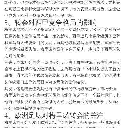
场价值。他的技术特点符合现代足球中对中场球员的需求，尤其是
在高强度比赛和快速转移球的环境下，他的表现尤其出色。这也让
他成为了欧洲一些顶级球队的引援目标。
3、转会对西甲竞争格局的影响
梅里诺的转会不仅仅是皇家社会的一次财务成功，它还可能对西甲
联赛的整体竞争格局产生一定的影响。西甲近几个赛季经历了巴萨
和皇马两大传统豪门的变动，而其他球队如马德里竞技、皇家社会
等也逐渐崭露头角。梅里诺的高价转会无疑进一步加剧了西甲球队
之间的竞争。
首先，皇家社会的这一成功转会，证明了西甲中游球队也能够在转
会市场上获得不错的经济收益，这为其他西甲中小球队提供了新的
思路。通过培养优秀球员并将其出售，西甲联赛的格局可能会逐步
从传统豪门主导的局面转向多元化的竞争结构。
其次，这笔转会也为其他西甲俱乐部的中场球员提升了市场价值。
梅里诺的成功转会为中场球员的市场价值定下了一个新的标杆，其
他西甲球队或许会通过类似的方式，提升自己的球员身价，从而在
转会市场中获得更多的筹码。
4、欧洲足坛对梅里诺转会的关注
梅里诺的转会引发了欧洲足坛广泛的关注，特别是在一些顶级俱乐