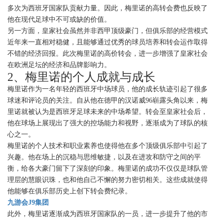
多次为西班牙国家队贡献力量。因此，梅里诺的高转会费也反映了
他在现代足球中不可或缺的价值。
另一方面，皇家社会虽然并非西甲顶级豪门，但俱乐部的经营模式
近年来一直相对稳健，且能够通过优秀的球员培养和转会运作取得
不错的经济回报。此次梅里诺的高价转会，进一步增强了皇家社会
在欧洲足坛的经济和品牌影响力。
2、梅里诺的个人成就与成长
梅里诺作为一名年轻的西班牙中场球员，他的成长轨迹引起了很多
球迷和评论员的关注。自从他在德甲的汉诺威96崭露头角以来，梅
里诺就被认为是西班牙足球未来的中场希望。转会至皇家社会后，
他在球场上展现出了强大的控场能力和视野，逐渐成为了球队的核
心之一。
梅里诺的个人技术和职业素养也使得他在多个顶级俱乐部中引起了
兴趣。他在场上的沉稳与思维敏捷，以及在进攻和防守之间的平
衡，给各大豪门留下了深刻的印象。梅里诺的成功不仅仅是球队管
理层的慧眼识珠，也和他自己不懈的努力密切相关。这些成就使得
他能够在俱乐部历史上创下转会费纪录。
九游会J9集团
此外，梅里诺逐渐成为西班牙国家队的一员，进一步提升了他的市