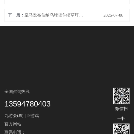
下一篇：
皇马发布伯纳乌球场伸缩草坪系统演示视频展现技术创新与球场升级
2026-07-06
全国咨询热线
13594780403
微信扫
九游会(J9) | J9游戏
一扫
官方网站
联系电话：