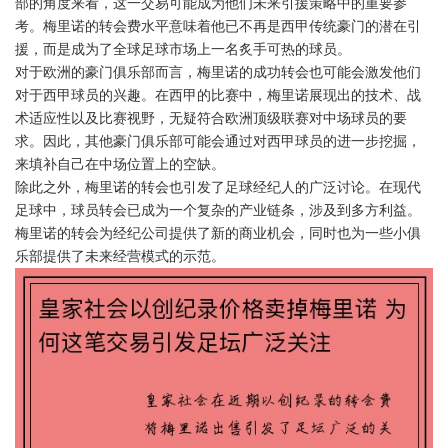
部的角度来看，这一交易可能成为他们未来引援策略中的重要参
考。梅里诺的转会费水平意味着他已不再是西甲传统豪门的潜在引
援，而是成为了全球足球市场上一名炙手可热的球员。
对于欧洲的豪门俱乐部而言，梅里诺的成功转会也可能会激发他们
对于西甲球员的兴趣。在西甲的比赛中，梅里诺展现出的技术、战
术适应性以及比赛视野，无疑符合欧洲顶级联赛对中场球员的要
求。因此，其他豪门俱乐部可能会通过对西甲球员的进一步挖掘，
来填补自己在中场位置上的空缺。
除此之外，梅里诺的转会也引发了足球经纪人的广泛讨论。在现代
足球中，球员转会已成为一个复杂的产业链条，涉及到多方利益。
梅里诺的转会为经纪公司提供了新的商业机会，同时也为一些小俱
乐部提供了未来经营模式的示范。