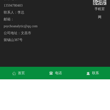
13594780403
手机官
联系人：李总
网
邮箱：
psychoanalytic@qq.com
公司地址：文昌市
留锡山387号
首页
电话
联系
网站地图
|
XML
Copyright © 九游会(J9) | J9游戏官方网站 All rights reserved
九游会J9