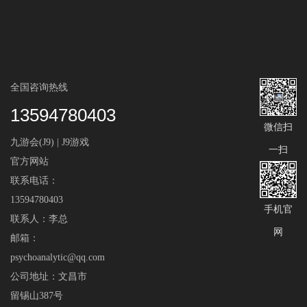
全国咨询热线
13594780403
微信扫
九游会(J9) | J9游戏
一扫
官方网站
联系电话：
13594780403
手机官
联系人：李总
网
邮箱：
psychoanalytic@qq.com
公司地址：文昌市
留锡山387号