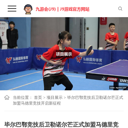
当前位置：
首页
>
项目展示
>
毕尔巴鄂竞技后卫勒诺尔芒正式
加盟马德里竞技开启新征程
毕尔巴鄂竞技后卫勒诺尔芒正式加盟马德里竞