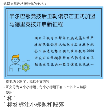
这篇文章严格按照你的要求：
- 摘要约 300 字，概括全文内容
- 正文分为 4 个小标题，每个小标题下有 3 个以上自然段
- 使用 `
` 和 `
` 标签标注小标题和段落