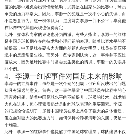
然而，也有部分球迷对李源一表示了理解。他们认为，球员在高强
度的比赛中难免会出现情绪波动，尤其是在国家队的比赛中，球员
承受的压力非常大。因此，李源一的犯规是一次不小心的失误，而
不是恶意行为。这一群体认为，过度苛责李源一并不公平，毕竟他
在比赛中的其他表现也值得肯定。
此外，媒体和专家的评论也分为两派。有些人指出，李源一的红牌
是中国足球长期存在的技术和心理问题的表现。随着比赛水平的不
断提高，中国足球在硬实力方面的差距也愈发明显，球员在高压环
境中的反应常常失控。而另外一些专家则认为，这一事件并不应过
度放大，因为足球比赛中时常会发生类似的情境，李源一的失误并
非个例。
4、李源一红牌事件对国足未来的影响
李源一的红牌事件，虽然是一次个别的犯规，但它所反映出的问题
却具有深远的意义。首先，这一事件暴露了中国球员在比赛中的心
理素质问题。随着中国足球水平的不断提升，球员的技术、战术能
力也在进步，但心理素质仍然是制约球队表现的重要因素。李源一
的犯规恰恰说明了，尽管中国球员在场上具备了强大的身体素质，
但在面对巨大的比赛压力时，如何保持冷静和清晰的头脑，仍是一
个难题。
此外，李源一的红牌事件也提醒了中国足球管理层，球队建设不仅