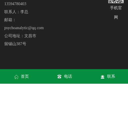
13594780403
手机官
联系人：李总
网
邮箱：
psychoanalytic@qq.com
公司地址：文昌市
留锡山387号
首页
电话
联系
网站地图
|
XML