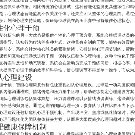
预提供科学依据。相比传统的心理测试，这种智能化监测更具连续性和精
是，心理状态智能监测不仅关注个体，还关注团队整体的心理氛围。通过
换计划和心理支持策略，保证每位球员在高压比赛中保持最佳心理状态。
性化心理干预
复分析包的另一大优势是提供个性化心理干预方案。系统会根据运动员的
想指导、认知行为疗法等多种方式。这种量身定制的干预，能够有效缓解
赛前夕，系统会针对核心球员的紧张情绪，安排短时心理调节训练，帮助
课程和互动心理游戏进行干预，保持队伍整体心理均衡。这种个性化干预
支持实时反馈和动态调整。系统会在运动员完成干预练习后，根据心率、
大提高了心理干预的效率和科学性，使心理调节不再是单一操作，而成为
队心理建设
理干预，智能心理康复分析包还重视团队心理建设。足球是一项高度依赖
队内部沟通模式、情绪传递和压力集中区域，帮助教练制定心理建设方案
团队心理训练包括集体冥想、压力管理课程以及情绪协调训练。这些训练
信任感和归属感。通过定期的团队心理干预，参赛队可以在比赛压力下形
心理建设还包括危机心理干预机制。当出现冲突、焦虑或低迷情绪时，系
心理问题转化为团队整体解决方案，从而最大限度减少心理问题对比赛的
理健康保障机制
能心理康复分析包的有效应用，2026世界杯建立了完善的心理健康保障