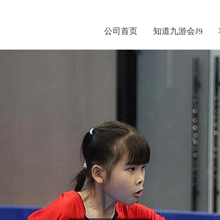
公司首页
知道九游会J9