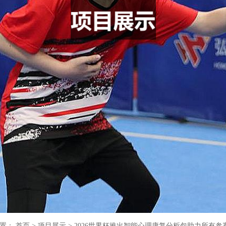
位置：
首页
>
项目展示
>
2026世界杯推出智能心理康复分析包助力所有参