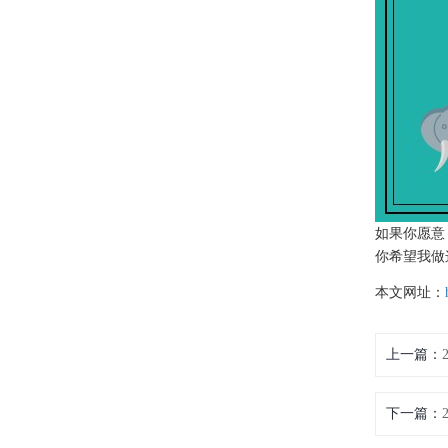
如果你愿意
你希望我做
本文网址：
上一篇：
下一篇：