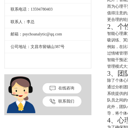
而为心理干
联系电话：13594780403
值得注意的
更合理的轮
联系人：李总
2、个
智能心理康
邮箱：psychoanalytic@qq.com
吸训练、冥
公司地址：文昌市留锡山387号
例如，在比
过情绪管理
智能干预还
管理模式大
3、团
除了个体心
通过分析团
在线咨询
系统提供的
队员之间的
联系我们
此外，团队
导，将个体
4、心
为了确保智