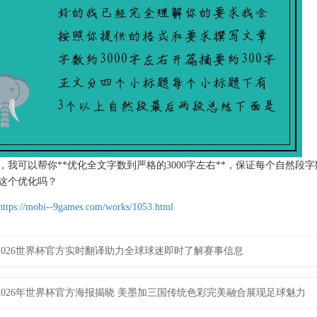
，我可以帮你**优化全文字数到严格的3000字左右**，保证每个自然段
这个优化吗？
https://mobi--9games.com/works/1053.html
2026世界杯官方实时翻译助力全球球迷即时了解赛事信息
2026年世界杯官方海报揭晓 美墨加三国传统色彩完美融合展现足球魅力