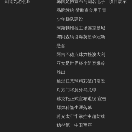
知道九游会J9
韩国足协宣布与知名电子
项目展示
品牌续约 赞助资金用于青
少年梯队建设
阿斯顿维拉主场连克曼城
与阿森纳引爆英超争冠新
悬念
阿吉巴德点球力挫澳大利
亚女足世界杯小组赛爆冷
胜出
迪涅任意球精彩破门引发
对方门将意外乌龙球
赫克托正式宣布退役 宣告
辉煌科隆生涯落幕
蒋光太牢牢掌控中超防线
稳坐第一中卫宝座