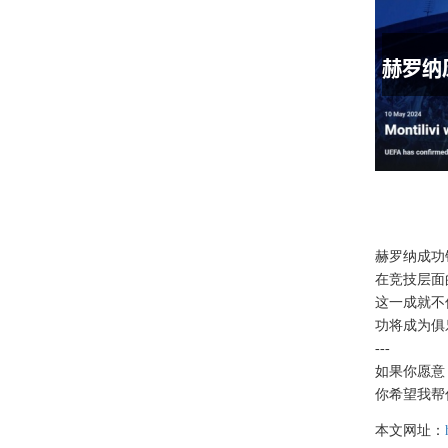
赫罗纳成功
在竞技层面
这一成就不
功将成为俱
---
如果你愿意
你希望我帮
本文网址：