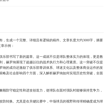
，生成一个完整、详细且有逻辑的稿件。文章长度大约3000字，摘要
文章示例：
俱乐部书写了新的篇章。这一成就不仅是球队整体实力的体现，更是教
利，赫罗纳展现了超越以往的战术执行力和心理素质。这一突破不仅提
罗纳的成功还激励了俱乐部青训体系、球迷文化以及整体商业运作的发
策略及社会影响四个方面，深入解析赫罗纳如何实现历史性突破，全面
兼顾防守稳定性和进攻创造力，使球队在面对强队时能够保持竞争力，
攻防转换。尤其是在关键比赛中，中场球员的视野和传球精确度成为球