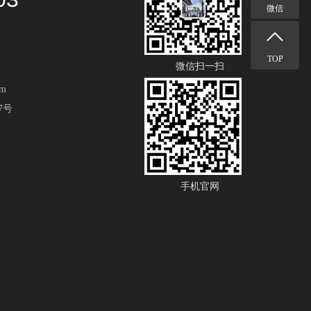
微信
TOP
微信扫一扫
om
7号
手机官网