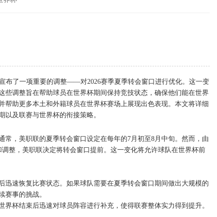
，宣布了一项重要的调整——对2026赛季夏季转会窗口进行优化。这一变
这些调整旨在帮助球员在世界杯期间保持竞技状态，确保他们能在世界
并帮助更多本土和外籍球员在世界杯赛场上展现出色表现。本文将详细
期以及联赛与世界杯的衔接策略。
。通常，美职联的夏季转会窗口设定在每年的7月初至8月中旬。然而，由
备和调整，美职联决定将转会窗口提前。这一变化将允许球队在世界杯前
后迅速恢复比赛状态。如果球队需要在夏季转会窗口期间做出大规模的
续赛事的挑战。
世界杯结束后迅速对球员阵容进行补充，使得联赛整体实力得到提升。