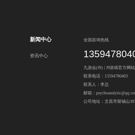
新闻中心
全国咨询热线
135947804
资讯中心
九游会(J9) | J9游戏官方网站
联系电话：13594780403
联系人：李总
邮箱：psychoanalytic@qq.c
公司地址：文昌市留锡山38