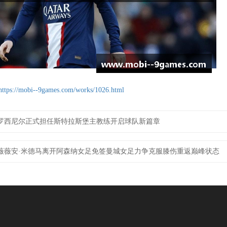
https://mobi--9games.com/works/1026.html
罗西尼尔正式担任斯特拉斯堡主教练开启球队新篇章
薇薇安·米德马离开阿森纳女足免签曼城女足力争克服膝伤重返巅峰状态