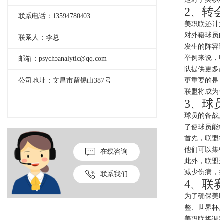
2、转
联系电话：13594780403
美职联还计
对外籍球员
联系人：李总
发生的阵容
举例来说，
邮箱：psychoanalytic@qq.com
队提供更多
公司地址：文昌市留锡山387号
更重要的是
联盟将成为
3、球
球员的备战
了使球员能
首先，联盟
他们可以集
在线咨询
此外，联盟
减少伤病，
联系我们
4、联
为了确保美
整、世界杯
美职联将调