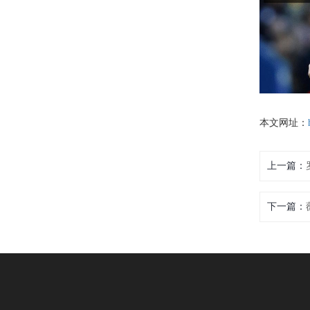
本文网址：
上一篇：
下一篇：