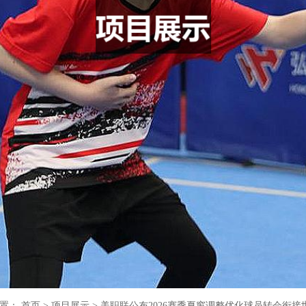
位置：
首页
>
项目展示
>
美职联公布2026赛季夏窗调整优化球员转会衔接