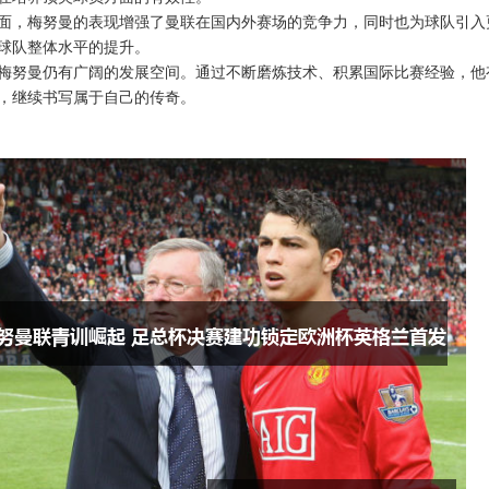
面，梅努曼的表现增强了曼联在国内外赛场的竞争力，同时也为球队引入
球队整体水平的提升。
梅努曼仍有广阔的发展空间。通过不断磨炼技术、积累国际比赛经验，他
，继续书写属于自己的传奇。