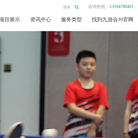
咨询热线：
13594780403
项目展示
资讯中心
服务类型
找到九游会J9官网