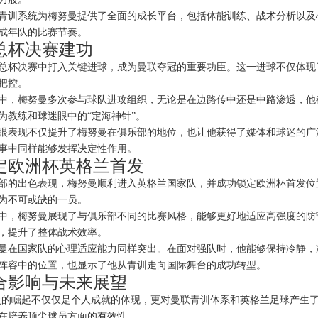
青训系统为梅努曼提供了全面的成长平台，包括体能训练、战术分析以及
成年队的比赛节奏。
总杯决赛建功
总杯决赛中打入关键进球，成为曼联夺冠的重要功臣。这一进球不仅体现
把控。
中，梅努曼多次参与球队进攻组织，无论是在边路传中还是中路渗透，他
为教练和球迷眼中的“定海神针”。
眼表现不仅提升了梅努曼在俱乐部的地位，也让他获得了媒体和球迷的广
事中同样能够发挥决定性作用。
定欧洲杯英格兰首发
部的出色表现，梅努曼顺利进入英格兰国家队，并成功锁定欧洲杯首发位
为不可或缺的一员。
中，梅努曼展现了与俱乐部不同的比赛风格，能够更好地适应高强度的防
，提升了整体战术效率。
曼在国家队的心理适应能力同样突出。在面对强队时，他能够保持冷静，
阵容中的位置，也显示了他从青训走向国际舞台的成功转型。
合影响与未来展望
曼的崛起不仅仅是个人成就的体现，更对曼联青训体系和英格兰足球产生
在培养顶尖球员方面的有效性。