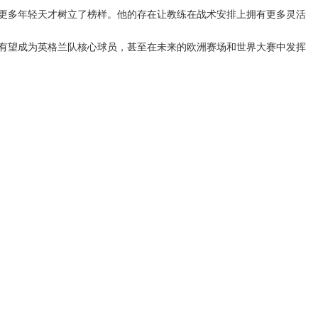
更多年轻天才树立了榜样。他的存在让教练在战术安排上拥有更多灵活
有望成为英格兰队核心球员，甚至在未来的欧洲赛场和世界大赛中发挥