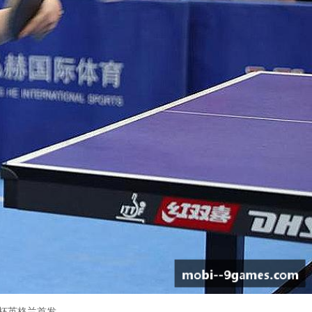
杯英格兰首发