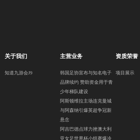
关于我们
主营业务
资质荣誉
知道九游会J9
韩国足协宣布与知名电子
项目展示
品牌续约 赞助资金用于青
少年梯队建设
阿斯顿维拉主场连克曼城
与阿森纳引爆英超争冠新
悬念
阿吉巴德点球力挫澳大利
亚女足世界杯小组赛爆冷