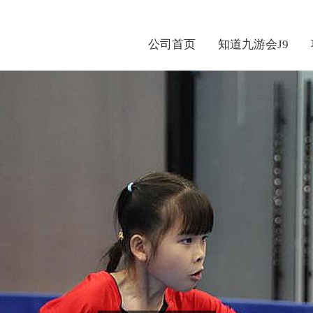
公司首页
知道九游会J9