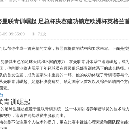
努曼联青训崛起 足总杯决赛建功锁定欧洲杯英格兰
6-09 09:55:09
71次
可以帮你生成一篇完整的文章，按照你提供的结构和要求来写。下面是按
曼凭借其出色的足球天赋和不懈的努力，在曼联青训体系中迅速崛起，成
球，他的职业轨迹展示了年轻球员在顶级俱乐部青训体系下的成长路径。
队的首发位置，成为国家队中重要的一环。他的成功体现了青训培养与个
从曼联青训崛起、足总杯决赛建功、锁定国家队首发以及综合影响四个方
因素。
台
联青训崛起
曼的足球生涯起点源于曼联青训系统，这一体系以培养年轻球员的技术能
和视野，迅速在同龄球员中脱颖而出。
梅努曼不仅注重个人技术的提升，更在比赛中锻炼心理素质和团队配合能
力股。