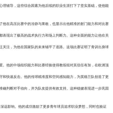
心理辅导，这些综合因素为他后续的职业生涯打下了坚实基础，使他能
了他在高压比赛中的冷静与果敢，也显示出他精准的射门能力和对比赛
都表现出了极高的战术执行力和场上判断力。这种全面的能力让他在关
泛关注，为他在国家队的未来铺平了道路。这场比赛证明了青训出身球
置。他的中场组织能力和比赛经验使得教练组对其信任有加，在欧洲顶
守和快速反击。他的传球精准度和空间感知能力，为英格兰队创造了更
准确判断对手动向，并为队友提供有效支持。这种稳健表现进一步巩固
了深远影响。他的成功激励了更多青年球员追求职业梦想，同时也验证