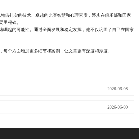
他凭借扎实的技术、卓越的比赛智慧和心理素质，逐步在俱乐部和国家
要里程碑。
速崛起的可能性。通过全面发展和稳定发挥，他不仅巩固了自己在国家
丰富，每个方面增加更多细节和案例，让文章更有深度和厚度。
2026-06-08
2026-06-09