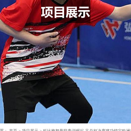
位置：
首页
>
项目展示
>
科比梅努曼联青训崛起 足总杯决赛建功锁定欧洲