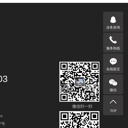
业务咨询
服务热线
在线留言
03
微信
微信扫一扫
TOP
om
7号