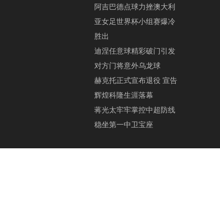
阿吉巴德点球力挫澳大利
亚女足世界杯小组赛爆冷
胜出
迪涅任意球精彩破门引发
对方门将意外乌龙球
赫克托正式宣布退役 宣告
辉煌科隆生涯落幕
蒋光太牢牢掌控中超防线
稳坐第一中卫宝座