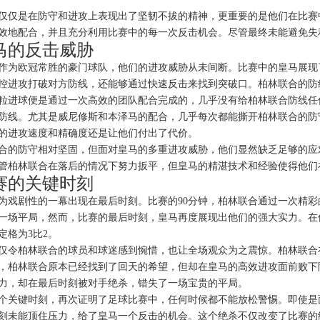
仅仅是在防守和进攻上表现出了坚韧不拔的精神，更重要的是他们在比赛
效地配合，并且充分利用比赛中的每一次反击机会。尽管最终未能避免失
马的反击威胁
作为欧冠常胜的豪门球队，他们的进攻威胁从未间断。比赛中的皇马展现
控进攻打破对方防线，还能够通过快速反击来找到突破口。柏林联合的防
粒进球便是通过一次高效的团队配合完成的，几乎没有给柏林联合防线任
防线。尤其是威尼修斯和本泽马的配合，几乎每次都能撕开柏林联合的防
的进攻速度和精确度还是让他们付出了代价。
合的防守相对坚固，但面对皇马的多重进攻威胁，他们显然缺乏足够的应
管柏林联合在落后的情况下努力扳平，但皇马的精湛技术和经验使得他们
赛的关键时刻
为戏剧性的一幕出现在最后时刻。比赛的90分钟，柏林联合通过一次精彩
一场平局，然而，比赛的最后时刻，皇马再度展现出他们的强大实力。在
定格为3比2。
仅令柏林联合的球员和球迷感到惋惜，也让全场观众为之震惊。柏林联合
，柏林联合原本已经找到了回天的希望，但却在皇马的高效进攻面前败下
力，却在最后时刻被对手绝杀，错失了一场宝贵的平局。
个关键时刻，再次证明了足球比赛中，任何时候都不能放松警惕。即使是
刻未能顶住压力，给了皇马一个反击的机会。这个绝杀不仅改变了比赛的