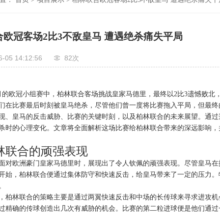
合欧冠客场2比3不敌皇马 遭遇绝杀痛失平局
6-05 14:12:56
82次
年9月的欧冠小组赛中，柏林联合客场挑战皇家马德里，最终以2比3遗憾败
们在比赛最后时刻被皇马绝杀，尽管他们曾一度将比赛拖入平局，但最终
现、皇马的反击威胁、比赛的关键时刻，以及柏林联合的未来展望。通过
杀时的心理变化。文章将全面解析这场比赛给柏林联合带来的深远影响，
林联合的顽强表现
面对欧洲豪门皇家马德里时，展现出了令人钦佩的顽强表现。尽管皇马在
开始，柏林联合便通过集体防守和快速反击，给皇马带来了一定的压力。
。
，柏林联合的策略主要是通过两翼快速反击和中场的长传球来寻求进攻机
过精确的传球创造出几次有威胁的机会。比赛的第二粒进球便是他们通过