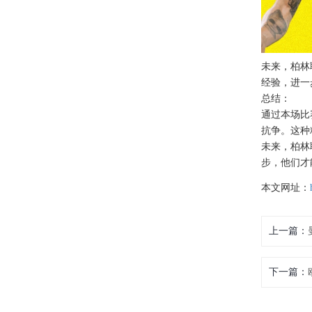
未来，柏林
经验，进一
总结：
通过本场比
抗争。这种
未来，柏林
步，他们才
本文网址：
上一篇：
下一篇：