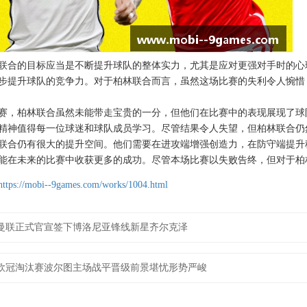
联合的目标应当是不断提升球队的整体实力，尤其是应对更强对手时的心
步提升球队的竞争力。对于柏林联合而言，虽然这场比赛的失利令人惋惜
赛，柏林联合虽然未能带走宝贵的一分，但他们在比赛中的表现展现了球
精神值得每一位球迷和球队成员学习。尽管结果令人失望，但柏林联合仍
联合仍有很大的提升空间。他们需要在进攻端增强创造力，在防守端提升
能在未来的比赛中收获更多的成功。尽管本场比赛以失败告终，但对于柏
https://mobi--9games.com/works/1004.html
曼联正式官宣签下博洛尼亚锋线新星齐尔克泽
欧冠淘汰赛波尔图主场战平晋级前景堪忧形势严峻