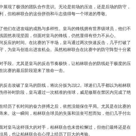
中展现了极强的团队合作意识。无论是前场的压迫，还是后场的防守，
利，但柏林联合的这份拼劲和斗志值得每一个球迷的尊敬。
了他们在进攻端的成熟与多样性。皇马的锋线拥有世界级球员，他们不
线固然表现坚固，但面对皇马的锋线，仍然显得有些力不从心。
何反应的时间。在比赛的下半场，皇马通过两次快速反击，几乎打破了
守，为皇马创造出进攻机会。虽然柏林联合在比赛中的防守阵型十分紧
对手段。尤其是皇马的反击节奏极快，让柏林联合的防线处于极度的压
在比赛的最后阶段迎来了致命一击。
的反击攻破了皇马的防线，将比分扳为2比2。球迷们几乎都以为柏林联
伤停补时阶段，皇马通过一次精准的传球，威尼修斯在禁区内完成了绝
在经历了长时间的奋力拼搏之后，依然没能保住平局。尤其是在比赛的
阵来。这一瞬间，柏林联合球员的失落和沮丧可想而知，他们几乎付出
面对皇马这样强大的对手，柏林联合也未曾松懈过，但他们最终还是在
结局，也让柏林联合在心理上经历了巨大的考验。