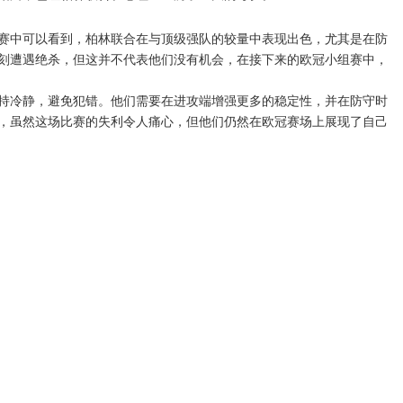
比赛中可以看到，柏林联合在与顶级强队的较量中表现出色，尤其是在防
刻遭遇绝杀，但这并不代表他们没有机会，在接下来的欧冠小组赛中，
持冷静，避免犯错。他们需要在进攻端增强更多的稳定性，并在防守时
，虽然这场比赛的失利令人痛心，但他们仍然在欧冠赛场上展现了自己