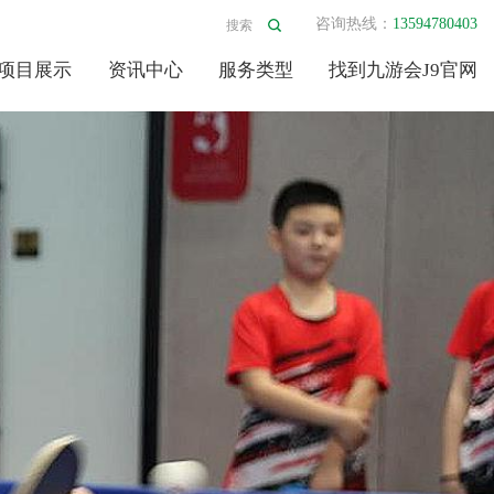
咨询热线：
13594780403
项目展示
资讯中心
服务类型
找到九游会J9官网