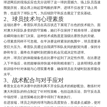
球进网后的现场反应也充分说明了这一球的震撼力。场上队员迅速
围拢庆祝，观众席上响起雷鸣般的掌声。进球不仅改变了场上局
势，也提升了球队士气，为后续防守和反击奠定了坚实基础。
2、球员技术与心理素质
这场比赛中，希普队球员在高压状态下展现了出色的技术能力。面
对澳大利亚队多变的防守策略，她们不仅保持了精准传球，还能够
在瞬间做出射门决策。这种技术成熟度是顶级比赛胜负的关键。
心理素质同样不可忽视。在半决赛这样紧张的氛围中，球员需要承
受巨大压力。希普队员通过自我调节和队友间的默契沟通，保持冷
静和专注，最终在关键时刻把握住机会完成决定性进球。
此外，球员们的体能储备也在比赛中起到了决定性作用。在比赛进
入下半场后，依然能够保持快速冲刺和精准射门，这表明球队在赛
前训练中针对体能与心理双重考量，确保球员在关键时刻发挥最佳
水平。
3、战术配合与对手应对
希普女足在半决赛中的胜利离不开全队战术的精妙配合。教练针对
澳大利亚队的特点制定了针对性策略，包括边路压迫、防守反击及
中场控球，这些策略在比赛中得到了有效执行。
在进攻端，球员之间的传球与跑位高度契合，形成多点威胁，使对