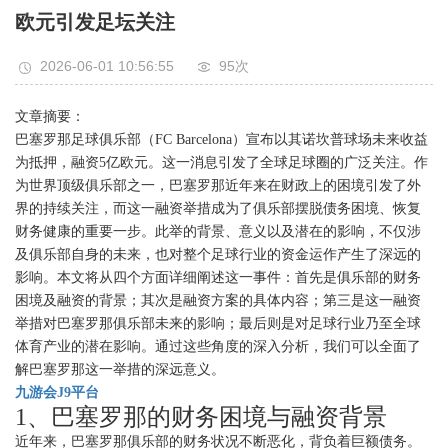
欧元引发足坛关注
2026-06-01 10:56:55
95次
文章摘要：
巴塞罗那足球俱乐部（FC Barcelona）宣布以其诺坎普球场未来收益
为抵押，融资5亿欧元。这一消息引发了全球足球圈的广泛关注。作
为世界顶级俱乐部之一，巴塞罗那近年来在财政上的困境引发了外
界的持续关注，而这一融资举措成为了俱乐部摆脱债务困境、恢复
财务健康的重要一步。此举的背景、意义以及潜在的影响，不仅涉
及俱乐部自身的未来，也对整个足球行业的资金运作产生了深远的
影响。本文将从四个方面详细阐述这一事件：首先是俱乐部的财务
困境及融资的背景；其次是融资方案的具体内容；第三是这一融资
举措对巴塞罗那俱乐部未来的影响；最后则是对足球行业乃至全球
体育产业的潜在影响。通过这些角度的深入分析，我们可以全面了
解巴塞罗那这一举措的深远意义。
九游会J9平台
1、巴塞罗那的财务困境与融资背景
近年来，巴塞罗那俱乐部的财务状况不断恶化，背负着巨额债务。