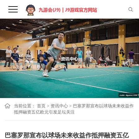
当前位置：
首页
>
资讯中心
>
巴塞罗那宣布以球场未来收益作
抵押融资五亿欧元引发足坛关注
巴塞罗那宣布以球场未来收益作抵押融资五亿