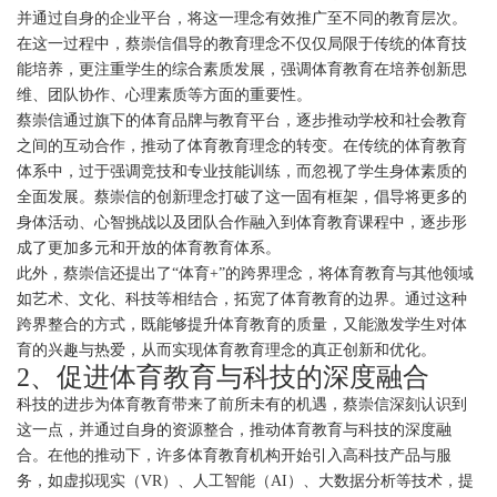
并通过自身的企业平台，将这一理念有效推广至不同的教育层次。
在这一过程中，蔡崇信倡导的教育理念不仅仅局限于传统的体育技
能培养，更注重学生的综合素质发展，强调体育教育在培养创新思
维、团队协作、心理素质等方面的重要性。
蔡崇信通过旗下的体育品牌与教育平台，逐步推动学校和社会教育
之间的互动合作，推动了体育教育理念的转变。在传统的体育教育
体系中，过于强调竞技和专业技能训练，而忽视了学生身体素质的
全面发展。蔡崇信的创新理念打破了这一固有框架，倡导将更多的
身体活动、心智挑战以及团队合作融入到体育教育课程中，逐步形
成了更加多元和开放的体育教育体系。
此外，蔡崇信还提出了“体育+”的跨界理念，将体育教育与其他领域
如艺术、文化、科技等相结合，拓宽了体育教育的边界。通过这种
跨界整合的方式，既能够提升体育教育的质量，又能激发学生对体
育的兴趣与热爱，从而实现体育教育理念的真正创新和优化。
2、促进体育教育与科技的深度融合
科技的进步为体育教育带来了前所未有的机遇，蔡崇信深刻认识到
这一点，并通过自身的资源整合，推动体育教育与科技的深度融
合。在他的推动下，许多体育教育机构开始引入高科技产品与服
务，如虚拟现实（VR）、人工智能（AI）、大数据分析等技术，提