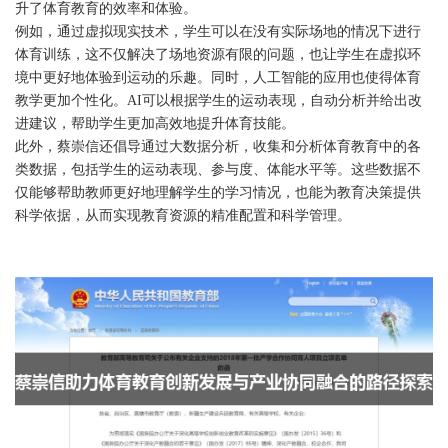
升了体育教育的效率和体验。
例如，通过虚拟现实技术，学生可以在没有实际场地的情况下进行
体育训练，这不仅解决了场地资源有限的问题，也让学生在虚拟环
境中更好地体验到运动的乐趣。同时，人工智能的应用也使得体育
教学更加个性化。AI可以根据学生的运动表现，自动分析并给出改
进建议，帮助学生更加高效地提升体育技能。
此外，蔡崇信还倡导通过大数据分析，收集和分析体育教育中的各
类数据，包括学生的运动表现、参与度、体能水平等。这些数据不
仅能够帮助教师更好地理解学生的学习情况，也能为教育决策提供
科学依据，从而实现教育资源的精准配置和科学管理。