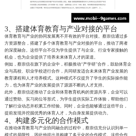
3、搭建体育教育与产业对接的平台
体育教育与产业的协同发展离不开有效的平台对接。蔡崇信通过多
方资源整合，搭建了多个体育教育与产业对接的平台，推动了两者
的深度融合。这些平台不仅为学生提供了与企业、行业专家接触的
机会，也为企业提供了培养未来体育人才的渠道。
例如，蔡崇信在旗下的企业中，积极推动“产学研”合作，鼓励体育企
业与高校、职业学校进行合作，共同研发适合未来体育产业发展的
教育课程和人才培养模式。这种模式不仅提升了学生的实际操作能
力，也为体育产业的发展提供了源源不断的人才支持。
此外，蔡崇信还推动了企业和体育教育机构的资源共享，企业可以
通过赞助、实习岗位等形式，为学生提供实际工作体验，帮助他们
了解行业动态并积累工作经验。同时，企业也能够通过这些平台，
提前发现并挖掘优秀的体育人才，为自身发展提供动力。
4、构建多元化的合作模式
在推动体育教育与产业协同融合的过程中，蔡崇信充分认识到单一
模式的局限性，因此他提出并构建了多元化的合作模式。这些合作