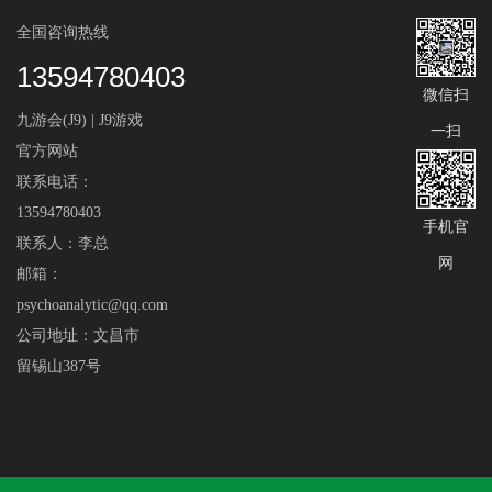
全国咨询热线
13594780403
微信扫
九游会(J9) | J9游戏
一扫
官方网站
联系电话：
13594780403
手机官
联系人：李总
网
邮箱：
psychoanalytic@qq.com
公司地址：文昌市
留锡山387号