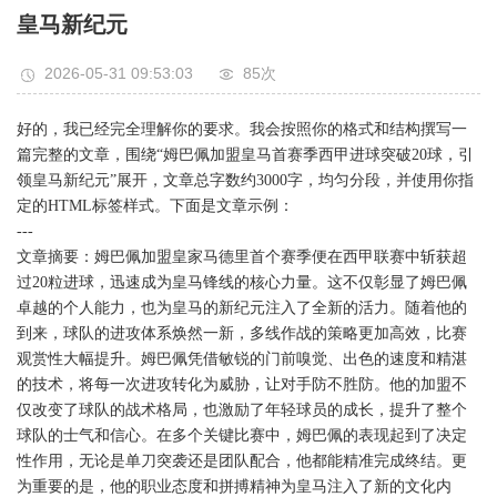
皇马新纪元
2026-05-31 09:53:03
85次
好的，我已经完全理解你的要求。我会按照你的格式和结构撰写一
篇完整的文章，围绕“姆巴佩加盟皇马首赛季西甲进球突破20球，引
领皇马新纪元”展开，文章总字数约3000字，均匀分段，并使用你指
定的HTML标签样式。下面是文章示例：
---
文章摘要：姆巴佩加盟皇家马德里首个赛季便在西甲联赛中斩获超
过20粒进球，迅速成为皇马锋线的核心力量。这不仅彰显了姆巴佩
卓越的个人能力，也为皇马的新纪元注入了全新的活力。随着他的
到来，球队的进攻体系焕然一新，多线作战的策略更加高效，比赛
观赏性大幅提升。姆巴佩凭借敏锐的门前嗅觉、出色的速度和精湛
的技术，将每一次进攻转化为威胁，让对手防不胜防。他的加盟不
仅改变了球队的战术格局，也激励了年轻球员的成长，提升了整个
球队的士气和信心。在多个关键比赛中，姆巴佩的表现起到了决定
性作用，无论是单刀突袭还是团队配合，他都能精准完成终结。更
为重要的是，他的职业态度和拼搏精神为皇马注入了新的文化内