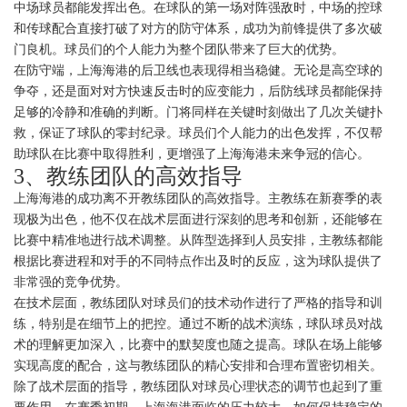
中场球员都能发挥出色。在球队的第一场对阵强敌时，中场的控球
和传球配合直接打破了对方的防守体系，成功为前锋提供了多次破
门良机。球员们的个人能力为整个团队带来了巨大的优势。
在防守端，上海海港的后卫线也表现得相当稳健。无论是高空球的
争夺，还是面对对方快速反击时的应变能力，后防线球员都能保持
足够的冷静和准确的判断。门将同样在关键时刻做出了几次关键扑
救，保证了球队的零封纪录。球员们个人能力的出色发挥，不仅帮
助球队在比赛中取得胜利，更增强了上海海港未来争冠的信心。
3、教练团队的高效指导
上海海港的成功离不开教练团队的高效指导。主教练在新赛季的表
现极为出色，他不仅在战术层面进行深刻的思考和创新，还能够在
比赛中精准地进行战术调整。从阵型选择到人员安排，主教练都能
根据比赛进程和对手的不同特点作出及时的反应，这为球队提供了
非常强的竞争优势。
在技术层面，教练团队对球员们的技术动作进行了严格的指导和训
练，特别是在细节上的把控。通过不断的战术演练，球队球员对战
术的理解更加深入，比赛中的默契度也随之提高。球队在场上能够
实现高度的配合，这与教练团队的精心安排和合理布置密切相关。
除了战术层面的指导，教练团队对球员心理状态的调节也起到了重