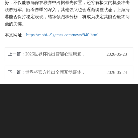
势，不仅能够确保在联赛中占据领先位置，还将有极大的机会冲击
联赛冠军。随着赛季的深入，其他强队也会逐渐调整状态，上海海
港能否保持稳定表现，继续领跑积分榜，将成为决定其能否最终问
鼎的关键。
本文网址：
https://mobi--9games.com/news/940.html
上一篇：
2026世界杯推出智能心理康复分析包助力所有参赛队心理健康
2026-05-23
下一篇：
世界杯官方推出全新互动屏体验打造沉浸式观赛新方式
2026-05-24