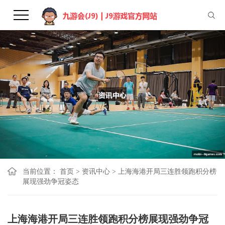
当前位置：
首页
>
资讯中心
>
上海海港开局三连胜领跑积分榜
展现强劲争冠姿态
上海海港开局三连胜领跑积分榜展现强劲争冠