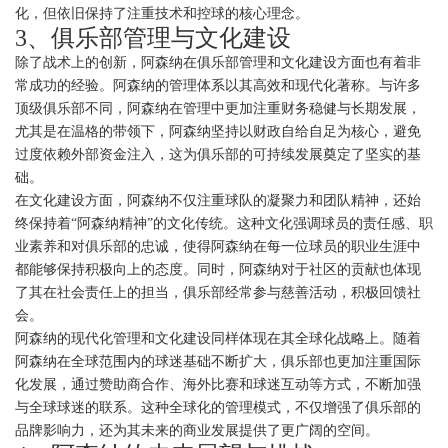
化，但依旧保持了注重技术和控球的核心理念。
3、俱乐部管理与文化建设
除了战术上的创新，阿森纳在俱乐部管理和文化建设方面也有着非
常成功的经验。阿森纳的管理体系以其高效和现代化著称。与许多
顶级俱乐部不同，阿森纳在管理中更加注重财务稳健与长期发展，
尤其是在温格的带领下，阿森纳坚持以财政自给自足为核心，避免
过度依赖外部资金注入，这为俱乐部的可持续发展奠定了坚实的基
础。
在文化建设方面，阿森纳不仅注重球队的凝聚力和团队精神，还始
终保持着“阿森纳精神”的文化传统。这种文化强调球员的责任感、职
业素养和对俱乐部的忠诚，使得阿森纳在每一位球员的职业生涯中
都能够保持积极向上的态度。同时，阿森纳对于社区的贡献也体现
了其在社会责任上的担当，俱乐部经常参与慈善活动，积极回馈社
会。
阿森纳的现代化管理和文化建设同样体现在其全球化战略上。随着
阿森纳在全球范围内的球迷基础不断扩大，俱乐部也更加注重国际
化发展，通过赞助商合作、海外比赛和球迷互动等方式，不断加强
与全球球迷的联系。这种全球化的管理模式，不仅增强了俱乐部的
品牌影响力，还为其未来的商业发展提供了更广阔的空间。