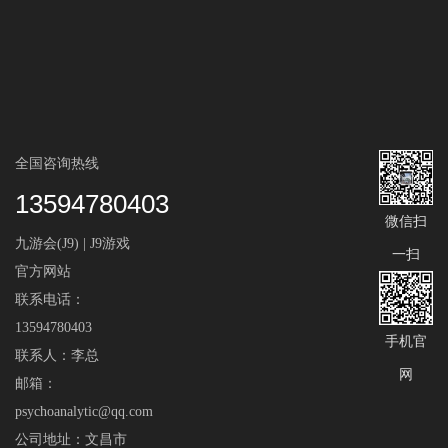
全国咨询热线
13594780403
微信扫
九游会(J9) | J9游戏
一扫
官方网站
联系电话：
13594780403
手机官
联系人：李总
网
邮箱：
psychoanalytic@qq.com
公司地址：文昌市