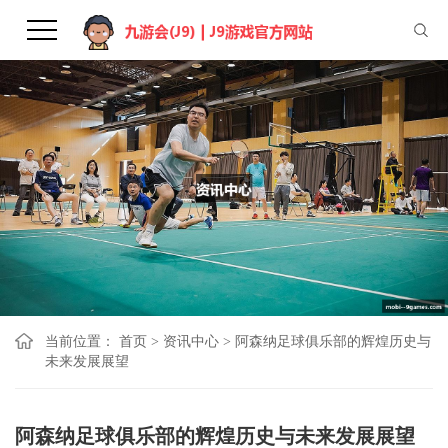
当前位置：
首页
>
资讯中心
>
阿森纳足球俱乐部的辉煌历史与
未来发展展望
阿森纳足球俱乐部的辉煌历史与未来发展展望