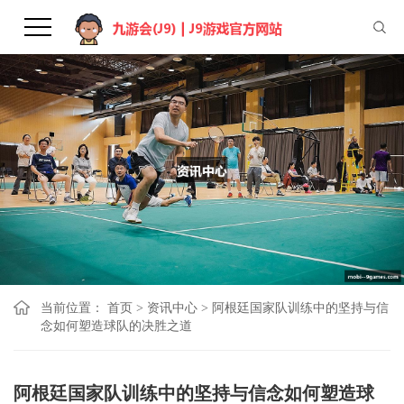
当前位置：
首页
>
资讯中心
>
阿根廷国家队训练中的坚持与信
念如何塑造球队的决胜之道
阿根廷国家队训练中的坚持与信念如何塑造球