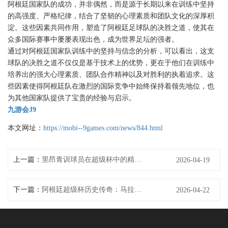
阿根廷国家队的成功，并非偶然，而是源于长期以来在训练中坚持
的高强度、严格纪律，结合了坚韧的心理素质和团队文化的深厚积
淀。这些因素共同作用，塑造了阿根廷足球队的决胜之道，使其在
众多国际赛事中屡屡表现出色，成为世界足坛的强者。
通过对阿根廷国家队训练中的坚持与信念的分析，可以看出，这支
球队的决胜之道不仅仅是基于技术上的优势，更在于他们在训练中
培养出的强大心理素质、团队合作精神以及对胜利的执着追求。这
些因素使得阿根廷队在激烈的国际竞争中始终保持着领先地位，也
为其他国家队提供了宝贵的经验与启示。
九游会J9
本文网址：
https://mobi--9games.com/news/844.html
上一篇：
里昂青训球员在超级杯中的精彩表现展现未来潜力
2026-04-19
下一篇：
阿根廷超级杯历史传奇：马拉多纳与梅西的巅峰对决与荣耀时刻
2026-04-22