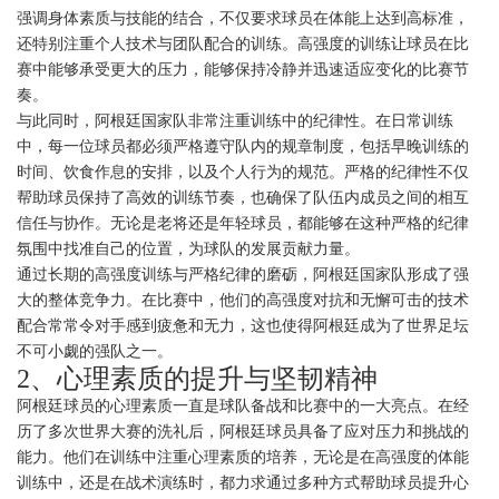
强调身体素质与技能的结合，不仅要求球员在体能上达到高标准，
还特别注重个人技术与团队配合的训练。高强度的训练让球员在比
赛中能够承受更大的压力，能够保持冷静并迅速适应变化的比赛节
奏。
与此同时，阿根廷国家队非常注重训练中的纪律性。在日常训练
中，每一位球员都必须严格遵守队内的规章制度，包括早晚训练的
时间、饮食作息的安排，以及个人行为的规范。严格的纪律性不仅
帮助球员保持了高效的训练节奏，也确保了队伍内成员之间的相互
信任与协作。无论是老将还是年轻球员，都能够在这种严格的纪律
氛围中找准自己的位置，为球队的发展贡献力量。
通过长期的高强度训练与严格纪律的磨砺，阿根廷国家队形成了强
大的整体竞争力。在比赛中，他们的高强度对抗和无懈可击的技术
配合常常令对手感到疲惫和无力，这也使得阿根廷成为了世界足坛
不可小觑的强队之一。
2、心理素质的提升与坚韧精神
阿根廷球员的心理素质一直是球队备战和比赛中的一大亮点。在经
历了多次世界大赛的洗礼后，阿根廷球员具备了应对压力和挑战的
能力。他们在训练中注重心理素质的培养，无论是在高强度的体能
训练中，还是在战术演练时，都力求通过多种方式帮助球员提升心