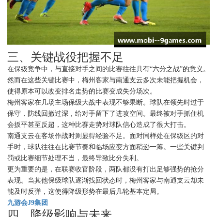
三、关键战役把握不足
在保级竞争中，与直接对手之间的比赛往往具有“六分之战”的意义。
然而在这些关键比赛中，梅州客家与南通支云多次未能把握机会，
使得原本可以改变排名走势的比赛变成失分场次。
梅州客家在几场主场保级大战中表现不够果断。球队在领先时过于
保守，防线回撤过深，给对手留下了进攻空间。最终被对手抓住机
会扳平甚至反超，这种比赛走势对球队信心造成了很大打击。
南通支云在客场作战时则显得经验不足。面对同样处在保级区的对
手时，球队往往在比赛节奏和临场应变方面稍逊一筹。一些关键判
罚或比赛细节处理不当，最终导致比分失利。
更为重要的是，在联赛收官阶段，两队都没有打出足够强势的抢分
表现。当其他保级球队逐渐找回状态时，梅州客家与南通支云却未
能及时反弹，这使得降级形势在最后几轮基本定局。
九游会J9集团
四、降级影响与未来