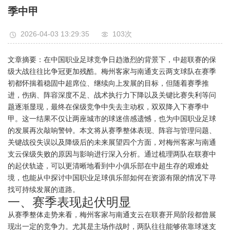
季中甲
2026-04-03 13:29:35
103次
文章摘要：在中国职业足球竞争日趋激烈的背景下，中超联赛的保
级大战往往比争冠更加残酷。梅州客家与南通支云两支球队在赛季
初都怀揣着稳固中超席位、继续向上发展的目标，但随着赛季推
进，伤病、阵容深度不足、战术执行力下降以及关键比赛失利等问
题逐渐显现，最终在保级竞争中失去主动权，双双降入下赛季中
甲。这一结果不仅让两座城市的球迷倍感遗憾，也为中国职业足球
的发展再次敲响警钟。本文将从赛季整体表现、阵容与管理问题、
关键战役失误以及降级后的未来展望四个方面，对梅州客家与南通
支云保级失败的原因与影响进行深入分析。通过梳理两队在联赛中
的起伏轨迹，可以更清晰地看到中小俱乐部在中超生存的艰难处
境，也能从中探讨中国职业足球俱乐部如何在资源有限的情况下寻
找可持续发展的道路。
一、赛季表现起伏明显
从赛季整体走势来看，梅州客家与南通支云在联赛开局阶段都曾展
现出一定的竞争力。尤其是主场作战时，两队往往能够依靠球迷支