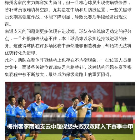
梅州客家的主力阵容实力尚可，但一旦核心球员出现伤病或停赛，
替补球员很难填补空缺。尤其是在中场和后防线位置，一些关键球
员长期高强度作战，体能下降明显，导致比赛后半段经常出现失
误。
南通支云的问题则更多体现在进攻端。球队在锋线缺乏稳定的得分
点，一旦外援前锋状态不佳，本土球员难以承担起持续进球的任
务。这使得球队在许多场比赛中虽然能够创造机会，却始终无法将
优势转化为进球。
此外，两队在整体阵容结构上也存在不均衡现象。一些位置人员相
对集中，而某些关键位置却缺乏合格替补，这种结构问题在赛季密
集赛程中被不断放大，最终成为保级道路上的重要阻碍。