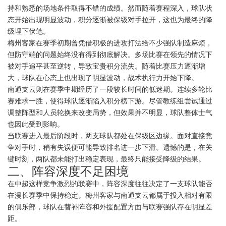
持和熟悉的场地条件取得不错的成绩。然而随着赛程深入，球队状
态开始出现明显波动，积分逐渐被保级对手拉开，这也为最终的降
级埋下伏笔。
梅州客家在赛季初期曾凭借积极的进攻打法给不少强队制造麻烦，
但防守端的问题始终没有得到彻底解决。多场比赛在领先的情况下
被对手追平甚至逆转，导致宝贵积分流失。随着比赛压力逐渐增
大，球队在心态上也出现了明显波动，战术执行力开始下降。
南通支云则在赛季中期经历了一段较长时间的低迷期。连续多轮比
赛难求一胜，使得球队逐渐陷入积分榜下游。尽管教练组尝试通过
调整阵型和人员轮换来改变局势，但效果并不明显，球队整体士气
也因此受到影响。
当联赛进入最后阶段时，两支球队都处在保级区边缘。面对直接竞
争对手时，稍有失误便可能导致排名进一步下滑。遗憾的是，在关
键时刻，两队都未能打出稳定表现，最终只能接受降级的结果。
二、阵容深度不足困境
在中超这样竞争激烈的联赛中，阵容深度往往决定了一支球队能否
在漫长赛季中保持稳定。梅州客家与南通支云都属于投入相对有限
的俱乐部，球队在替补阵容和外援配置方面与联赛强队存在明显差
距。