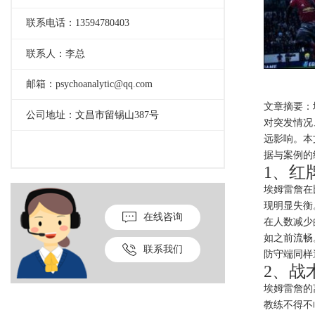
联系电话：13594780403
联系人：李总
邮箱：psychoanalytic@qq.com
文章摘要：
公司地址：文昌市留锡山387号
对突发情况
远影响。本
据与案例的
1、红
埃姆雷詹在
现明显失衡
在线咨询
在人数减少
如之前流畅
联系我们
防守端同样
2、战
埃姆雷詹的
教练不得不