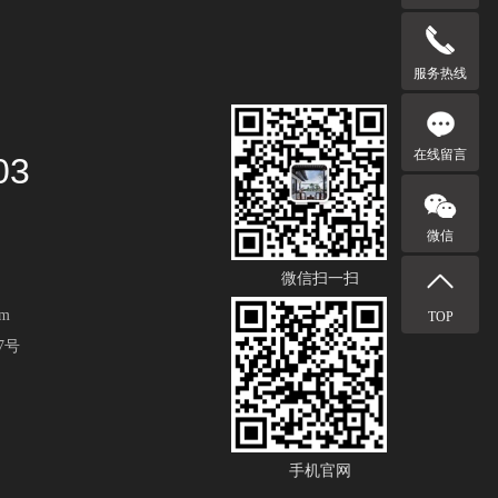
服务热线
在线留言
03
微信
微信扫一扫
om
TOP
7号
手机官网