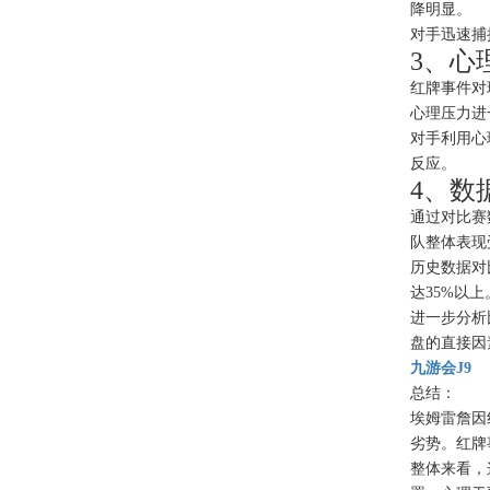
降明显。
对手迅速捕
3、心
红牌事件对
心理压力进
对手利用心
反应。
4、数
通过对比赛
队整体表现
历史数据对
达35%以上
进一步分析
盘的直接因
九游会J9
总结：
埃姆雷詹因
劣势。红牌
整体来看，