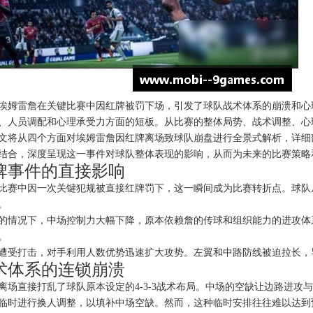
埃姆雷詹在关键比赛中因红牌被罚下场，引发了球队战术体系的崩溃和心
、人员调配和心理承受力方面的短板。从比赛的整体局势、战术调整、心
文将从四个方面对埃姆雷詹因红牌离场致球队崩盘进行全景式解析，详细
结合，深度呈现这一事件对球队整体表现的影响，从而为未来的比赛策略
牌事件的直接影响
比赛中因一次关键犯规被直接红牌罚下，这一瞬间成为比赛转折点。球队
。
的情况下，中场控制力大幅下降，原本依赖詹的传球和组织能力的进攻体
。
遭受打击，对手利用人数优势迅速扩大攻势。左翼和中路防线被迫拉长，
术体系的连锁崩溃
离场直接打乱了球队原本设定的4-3-3战术布局。中场的空缺让边路进
临时进行换人调整，以填补中场空缺。然而，这种临时安排往往难以达到