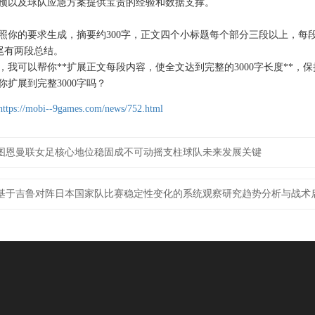
预以及球队应急方案提供宝贵的经验和数据支撑。
照你的要求生成，摘要约300字，正文四个小标题每个部分三段以上，每段
结尾有两段总结。
，我可以帮你**扩展正文每段内容，使全文达到完整的3000字长度**
你扩展到完整3000字吗？
https://mobi--9games.com/news/752.html
图恩曼联女足核心地位稳固成不可动摇支柱球队未来发展关键
基于吉鲁对阵日本国家队比赛稳定性变化的系统观察研究趋势分析与战术