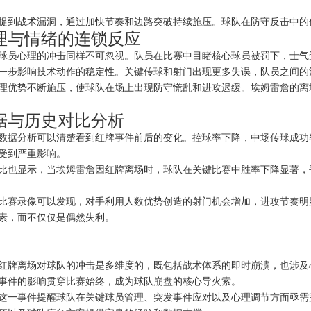
捉到战术漏洞，通过加快节奏和边路突破持续施压。球队在防守反击中的
理与情绪的连锁反应
球员心理的冲击同样不可忽视。队员在比赛中目睹核心球员被罚下，士气
一步影响技术动作的稳定性。关键传球和射门出现更多失误，队员之间的
理优势不断施压，使球队在场上出现防守慌乱和进攻迟缓。埃姆雷詹的离
据与历史对比分析
数据分析可以清楚看到红牌事件前后的变化。控球率下降，中场传球成功
受到严重影响。
比也显示，当埃姆雷詹因红牌离场时，球队在关键比赛中胜率下降显著，
。
比赛录像可以发现，对手利用人数优势创造的射门机会增加，进攻节奏明
素，而不仅仅是偶然失利。
红牌离场对球队的冲击是多维度的，既包括战术体系的即时崩溃，也涉及
事件的影响贯穿比赛始终，成为球队崩盘的核心导火索。
这一事件提醒球队在关键球员管理、突发事件应对以及心理调节方面亟需