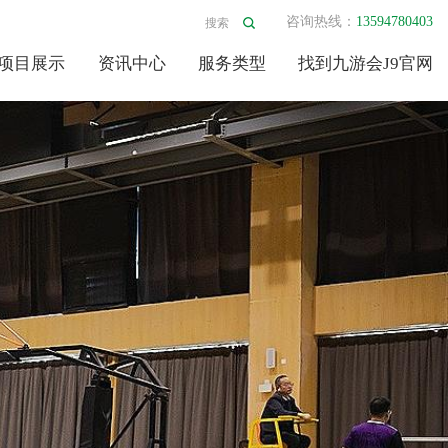
咨询热线：
13594780403
项目展示
资讯中心
服务类型
找到九游会J9官网