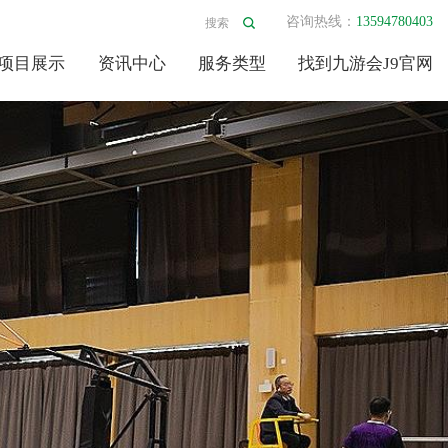
咨询热线：
13594780403
项目展示
资讯中心
服务类型
找到九游会J9官网