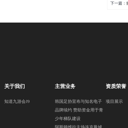
下一篇：
关于我们
主营业务
资质荣誉
知道九游会J9
韩国足协宣布与知名电子
项目展示
品牌续约 赞助资金用于青
少年梯队建设
阿斯顿维拉主场连克曼城