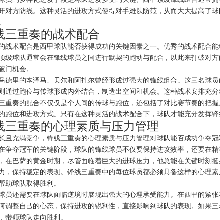
开对方防线。这种灵活的进攻方式使得对手难以防范，从而大大提高了球
。
线三重奏的战术配合
的战术配合是西甲球队能否获得成功的关键因素之一。优秀的战术配合能
顶级球队通常会在锋线球员之间进行默契的跑动与配合，以此来打破对方
破门机会。
马德里的本泽马、贝尔和阿扎尔曾经形成过强大的锋线组合。这三名球员
则通过跑位与传球形成内外结合，制造出空间和机会。这种战术安排充分
三重奏的配合不仅仅是个人间的传球与跑位，还包括了对比赛节奏的把握
的跑位和进攻方式。只有在这种灵活的战术配合下，球队才能充分发挥锋
线三重奏的心理素质与压力管理
长且充满竞争，锋线三重奏的心理素质与压力管理对球队能否成功争夺冠
在争夺冠军的关键阶段，球队的锋线球员不仅要保持进攻效率，还要在精
，在巴萨的黄金时期，尽管面临着巨大的进球压力，他总能在关键时刻挺
力，保持稳定的表现。锋线三重奏中的每位球员都必须具备这样的心理素
帮助球队取得胜利。
球员还需要在球队面临逆境时展现出强大的心理承受能力。在西甲的紧张
何调整自己的心态，保持进攻的锐利性，直接影响到球队的表现。如果三
，带领球队走向胜利。