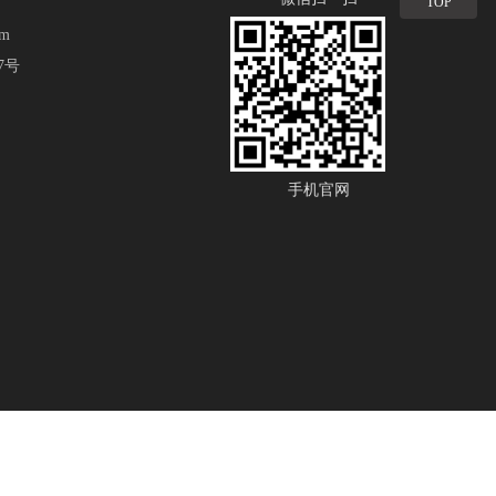
TOP
om
7号
手机官网