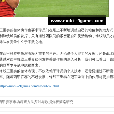
三重奏的整体协作也要求球员们在场上不断地调整自己的站位和跑动方式
制锋线球员的发挥，只有通过团队间的紧密配合和灵活跑动，锋线球员才
球队在竞争中立于不败之地。
在西甲联赛中扮演着极为重要的角色。无论是个人能力的发挥，还是战术
通过对西甲锋线三重奏如何发挥关键作用的深入分析，我们可以看出，锋
的冠军争夺战中脱颖而出。
锋线三重奏的整体表现，不仅依赖于球员的个人技术，还需要通过不断磨
率。随着西甲联赛的不断发展，锋线三重奏在冠军争夺中的作用将更加显
https://mobi--9games.com/news/687.html
西甲赛事市场调研方法探讨与数据分析策略研究