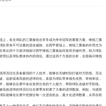
现上，各支球队的三重奏组合常常成为争夺冠军的重要力量。锋线三重
球队带来不可估量的进攻威胁。在西甲赛场上，锋线三重奏的作用尤为
文将从四个方面详细探讨西甲锋线三重奏如何发挥关键作用，助力球队
管理以及球队整体协作的强化。通过这四个方面的分析，全面揭示锋线
线球员往往具备极强的个人技术，能够在关键时刻打破对方防线。无论
破、远射或者高效的进球转化，直接为球队带来领先优势。举例来说，
术，能够在比赛中各自发挥出色的个人能力，帮助球队攻破对手防线。
够高效进球的球员往往在赛季末积累了大量的进球数据。例如，马德里
球队能够在比赛中把握住每一次进攻机会，最大化进球数量，从而在联
有不止一种进攻方式，他们不仅擅长快速反击，还能够在阵地战中通过