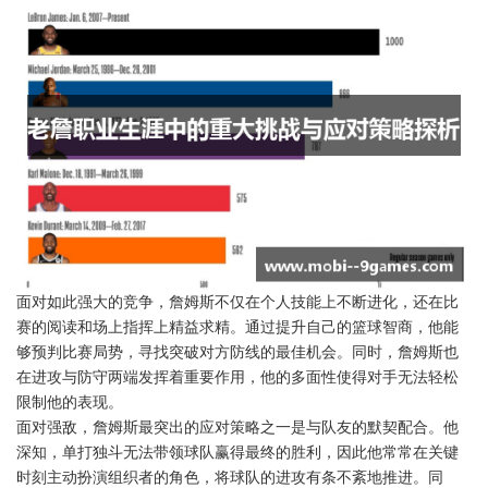
面对如此强大的竞争，詹姆斯不仅在个人技能上不断进化，还在比
赛的阅读和场上指挥上精益求精。通过提升自己的篮球智商，他能
够预判比赛局势，寻找突破对方防线的最佳机会。同时，詹姆斯也
在进攻与防守两端发挥着重要作用，他的多面性使得对手无法轻松
限制他的表现。
面对强敌，詹姆斯最突出的应对策略之一是与队友的默契配合。他
深知，单打独斗无法带领球队赢得最终的胜利，因此他常常在关键
时刻主动扮演组织者的角色，将球队的进攻有条不紊地推进。同