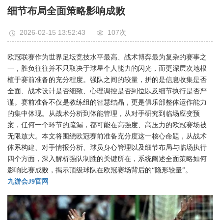
细节布局全面策略影响成败
2026-02-15 13:52:43
107次
欧冠联赛作为世界足坛竞技水平最高、战术博弈最为复杂的赛事之
一，胜负往往并不只取决于球星个人能力的闪光，而更深层次地根
植于赛前准备的充分程度。强队之间的较量，拼的是信息收集是否
全面、战术设计是否细致、心理调控是否到位以及细节执行是否严
谨。赛前准备不仅是教练组的智慧结晶，更是俱乐部整体运作能力
的集中体现。从战术分析到体能管理，从对手研究到临场应变预
案，任何一个环节的疏漏，都可能在高强度、高压力的欧冠赛场被
无限放大。本文将围绕欧冠赛前准备充分度这一核心命题，从战术
体系构建、对手情报分析、球员身心管理以及细节布局与临场执行
四个方面，深入解析强队制胜的关键所在，系统阐述全面策略如何
影响比赛成败，揭示顶级球队在欧冠赛场背后的“隐形较量”。
九游会J9官网