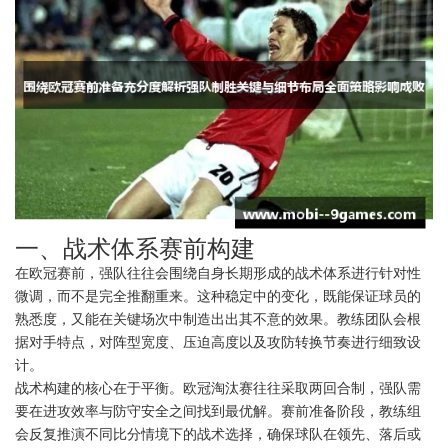
一、战术体系赛前构建
在欧冠赛前，强队往往会围绕自身长期形成的战术体系进行针对性
微调，而不是完全推翻重来。这种稳定中的变化，既能保证球员的
熟悉度，又能在关键场次中制造出出其不意的效果。教练团队会根
据对手特点，对阵型宽度、压迫高度以及攻防转换节奏进行细致设
计。
战术构建的核心在于平衡。欧冠淘汰赛往往采取两回合制，强队需
要在进攻效率与防守安全之间找到最优解。赛前准备阶段，教练组
会反复推演不同比分情境下的战术选择，确保球队在领先、落后或