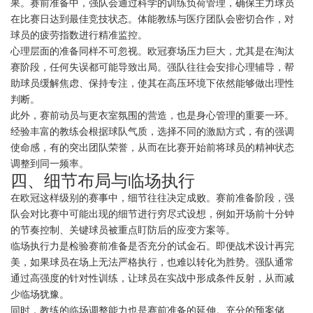
果。赛前准备中，强队会通过科学的训练负荷管理，确保主力球员
在比赛日达到最佳竞技状态。体能教练与医疗团队会密切合作，对
球员的疲劳指数进行精准监控。
心理层面的准备同样不可忽视。欧冠赛场压力巨大，尤其是在淘汰
赛阶段，任何失误都可能导致出局。强队往往会安排心理辅导，帮
助球员缓解焦虑、保持专注，使其在高压环境下依然能够做出理性
判断。
此外，赛前动员与更衣室氛围的营造，也是身心管理的重要一环。
经验丰富的教练会根据球队气质，选择不同的激励方式，有的强调
使命感，有的突出团队荣誉，从而在比赛开始前将球员的精神状态
调整到同一频率。
四、细节布局与临场执行
在欧冠这样级别的赛事中，细节往往决定成败。赛前准备阶段，强
队会对比赛中可能出现的细节进行穷尽式设想，例如开场前十分钟
的节奏控制、关键球员被重点盯防后的应变方案等。
临场执行力是检验赛前准备是否充分的试金石。即便战术设计再完
美，如果球员在场上无法严格执行，也难以转化为胜势。强队通常
通过高强度的针对性训练，让球员在实战中形成条件反射，从而减
少临场犹豫。
同时，教练的临场调整能力也是赛前准备的延伸。充分的预案储