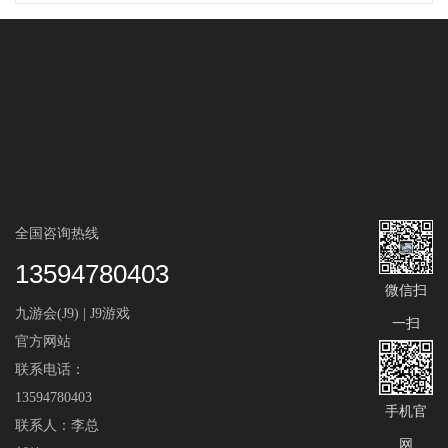
全国咨询热线
13594780403
微信扫
九游会(J9) | J9游戏
一扫
官方网站
联系电话：
13594780403
手机官
联系人：李总
网