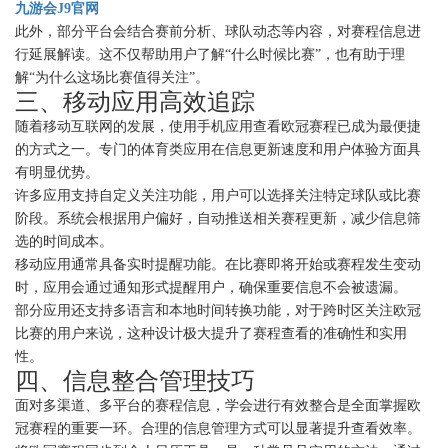
九游会J9官网
此外，部分平台会结合赛前分析、球队动态等内容，对赛程信息进
行延展解读。这不仅帮助用户了解“什么时候比赛”，也有助于理
解“为什么这场比赛值得关注”。
三、移动应用高效追踪
随着移动互联网的发展，使用手机应用查看欧冠赛程已成为最便捷
的方式之一。专门的体育类应用在信息更新速度和用户体验方面具
有明显优势。
许多应用支持自定义关注功能，用户可以选择关注特定球队或比赛
阶段。系统会根据用户偏好，自动推送相关赛程更新，减少信息筛
选的时间成本。
移动应用通常具备实时提醒功能。在比赛即将开始或赛程发生变动
时，应用会通过通知形式提醒用户，确保重要信息不会被遗漏。
部分应用还支持多语言和本地时间转换功能，对于跨时区关注欧冠
比赛的用户来说，这种设计极大提升了赛程查看的准确性和实用
性。
四、信息整合管理技巧
面对多渠道、多平台的赛程信息，学会进行有效整合是全面掌握欧
冠赛程的重要一环。合理的信息管理方式可以显著提升查看效率。